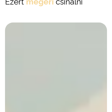
Ezért
megéri
csinálni