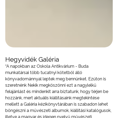
Hegyvidék Galéria
“A napokban az Oskola Antikvárium - Buda
munkatársai több tucatnyi kötetből álló
könyvadománnyal leptek meg bennünket. Ezúton is
szeretnénk Nekik megköszönni ezt a nagylelkű
felajánlást és mindenkit arra biztatunk, hogy térjen be
hozzánk, mert aktuális kiállításaink megtekintése
mellett a Galéria kézikönyvtárában is szabadon lehet
böngészni a művészeti albumok, kiállítási katalógusok,
illetve a magyar és idegen nyelvű művészeti