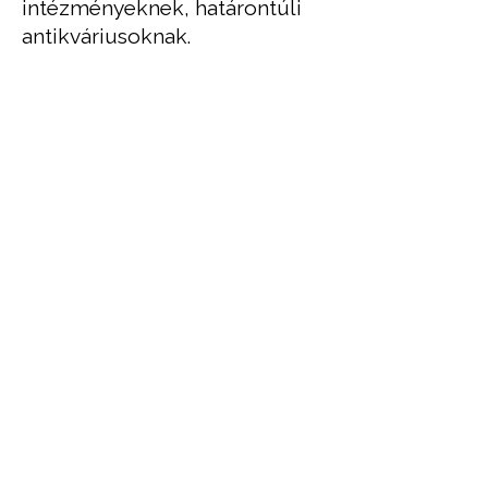
intézményeknek, határontúli
antikváriusoknak.