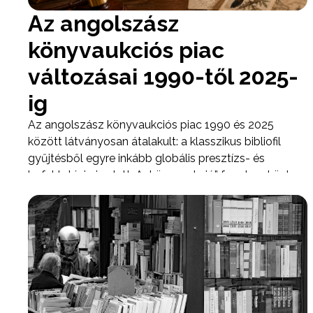
Az angolszász
könyvaukciós piac
változásai 1990-től 2025-
ig
Az angolszász könyvaukciós piac 1990 és 2025
között látványosan átalakult: a klasszikus bibliofil
gyűjtésből egyre inkább globális presztízs- és
befektetési piac lett. A „könyvaukció” fogalma közben
jelentősen kitágult. A nagy londoni és New York-i
házak – mindenekelőtt a Sotheby’s és a Christie’s – ma
már nemcsak nyomtatott könyveket árvereznek,
hanem kéziratokat, térképeket, leveleket,
archívumokat, történelmi dokumentumokat,
tudományos és irodalmi relikviákat is. A Christie’s saját
meghatározása szerint a kategória a nyomtatott
könyvektől a térképeken, középkori kéziratokon és