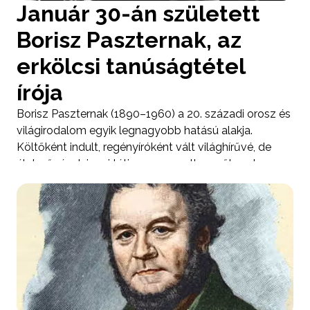
Január 30-án született
Borisz Paszternak, az
erkölcsi tanúságtétel
írója
Borisz Paszternak (1890–1960) a 20. századi orosz és
világirodalom egyik legnagyobb hatású alakja.
Költőként indult, regényíróként vált világhírűvé, de
életművének igazi tétje nem egyetlen műben, hanem
az erkölcsi következetességben rejlik, amely írásait és
életútját egyaránt áthatotta.