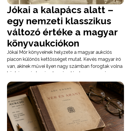
Jókai a kalapács alatt –
egy nemzeti klasszikus
változó értéke a magyar
könyvaukciókon
Jókai Mór könyveinek helyzete a magyar aukciós
piacon különös kettősséget mutat. Kevés magyar író
van, akinek művei ilyen nagy számban forogtak volna
közkézen, és kevés olyan is, akinek neve ennyire
biztosan megidézi a „klasszikus magyar könyv”
fogalmát. Éppen ezért Jókai esetében az értéket
sosem pusztán a szerző neve adja. A piac 1930-tól
napjainkig inkább azt mutatja meg, hogy ugyanazon
életművön belül milyen hatalmas különbség van egy
gyakori, későbbi sorozatkötet, egy szép állapotú
teljes összkiadás, egy első kiadás, egy díszkötéses
példány, egy híres tulajdonosi bejegyzéssel bíró könyv