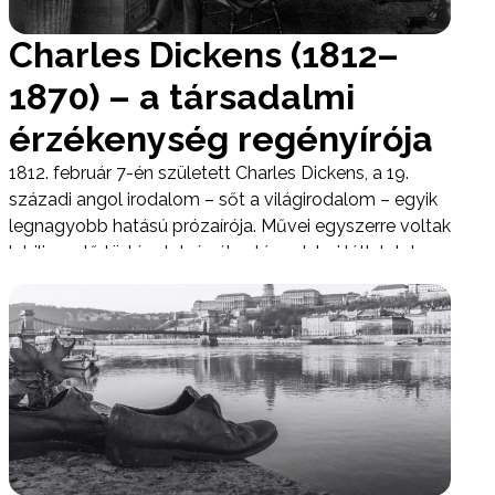
Charles Dickens (1812–
1870) – a társadalmi
érzékenység regényírója
1812. február 7-én született Charles Dickens, a 19.
századi angol irodalom – sőt a világirodalom – egyik
legnagyobb hatású prózaírója. Művei egyszerre voltak
lebilincselő történetek és éles társadalmi látleletek: a
viktoriánus Anglia nyomorát, igazságtalanságait és
erkölcsi dilemmáit példátlan erővel tette láthatóvá.