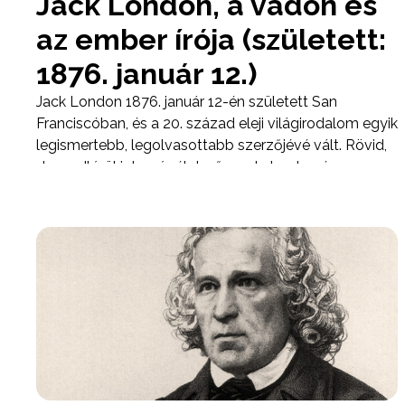
Jack London, a vadon és
az ember írója (született:
1876. január 12.)
Jack London 1876. január 12-én született San
Franciscóban, és a 20. század eleji világirodalom egyik
legismertebb, legolvasottabb szerzőjévé vált. Rövid,
de rendkívül intenzív életműve a kalandregény, a
természetirodalom és a társadalomkritikus próza
határterületein mozog, miközben alapvető kérdéseket
tesz fel emberről, szabadságról és túlélésről.