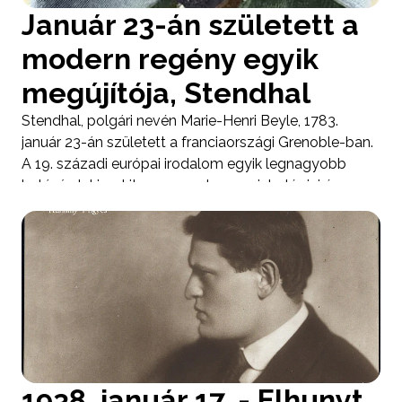
Január 23-án született a
modern regény egyik
megújítója, Stendhal
Stendhal, polgári nevén Marie-Henri Beyle, 1783.
január 23-án született a franciaországi Grenoble-ban.
A 19. századi európai irodalom egyik legnagyobb
hatású alakja, akit ma a modern pszichológiai és
realista regény előfutáraként tartunk számon, noha
saját korában művei csak korlátozott elismerést
kaptak.
1938. január 17. - Elhunyt