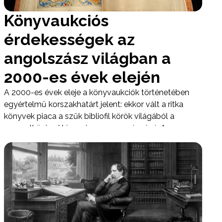
Könyvaukciós
érdekességek az
angolszász világban a
2000-es évek elején
A 2000-es évek eleje a könyvaukciók történetében
egyértelmű korszakhatárt jelent: ekkor vált a ritka
könyvek piaca a szűk bibliofil körök világából a
nemzetközi műtárgypiac szerves részévé. Az
angolszász aukciósházak, mindenekelőtt a Christie’s
és a Sotheby’s, ebben az időszakban olyan árakat
értek el könyvekkel és kéziratokkal, amelyek korábban
elképzelhetetlenek voltak, és ezzel új befektetői
réteget is bevonzottak.