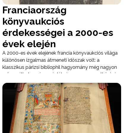
Franciaország
könyvaukciós
érdekességei a 2000-es
évek elején
A 2000-es évek elejének francia könyvaukciós világa
különösen izgalmas átmeneti időszak volt: a
klasszikus párizsi bibliophil hagyomány még nagyon
erősen élt, de a piac már látványosan nemzetközivé
vált. A francia könyvárveréseken nemcsak Molière,
Baudelaire, Proust vagy Rimbaud neve mozgatta
meg a gyűjtőket, hanem a szép papírra nyomott,
illusztrált, különleges példányok, a dedikációk, a
kéziratok, a nagy könyvtári provenienciák és a
művészkönyvek is.