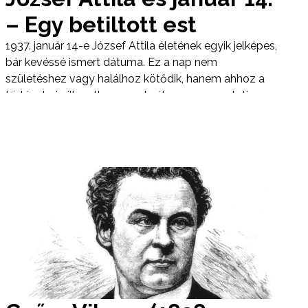
– Egy betiltott est
1937. január 14-e József Attila életének egyik jelképes,
bár kevéssé ismert dátuma. Ez a nap nem
születéshez vagy halálhoz kötődik, hanem ahhoz a
történelmi pillanathoz, amely élesen megmutatja a
költő és kora közötti feszültséget, valamint a két
világháború közti magyar irodalmi élet politikai
kiszolgáltatottságát.