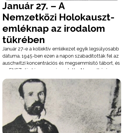
Január 27. – A
Nemzetközi Holokauszt-
emléknap az irodalom
tükrében
Január 27-e a kollektív emlékezet egyik legsúlyosabb
dátuma. 1945-ben ezen a napon szabadították fel az
auschwitzi koncentrációs és megsemmisítő tábort, és
az ENSZ döntése nyomán ez lett a Nemzetközi
Holokauszt-emléknap. A történelmi tényeken túl ez a
nap az irodalom számára is megkerülhetetlen: a 20.
század egyik legmélyebb morális traumáját
hordozza.