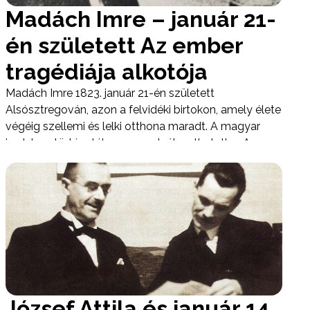
Madách Imre – január 21-
én született Az ember
tragédiája alkotója
Madách Imre 1823. január 21-én született
Alsósztregován, azon a felvidéki birtokon, amely élete
végéig szellemi és lelki otthona maradt. A magyar
irodalom történetében neve elválaszthatatlan Az
ember tragédiája című drámai költeménytől, amely
nemcsak nemzeti klasszikus, hanem a világirodalom
egyik legsajátosabb filozófiai műve is.
József Attila és január 14.