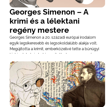
harminc „nagyárverést” és hat kamaraárverést
rendezett, miközben a Téka Könyvértékesítő Vállalat,
Georges Simenon – A
a Művelt Nép Könyvterjesztő Vállalat és egy
krimi és a lélektani
magánantikváriumi kísérlet is megjelent a
könyvárverések világában.
regény mestere
Georges Simenon a 20. századi európai irodalom
egyik legsikeresebb és legsokoldalúbb alakja volt.
Megújította a krimit, emberközelivé tette a bűnügyi
történeteket, és bebizonyította, hogy egyszerű
nyelvezettel is lehet komoly irodalmi értéket
teremteni. Művei ma is aktuálisak, mert alapvető
emberi kérdéseket vizsgálnak: a felelősséget, a
magányt, a döntések súlyát és az önmagunkkal való
szembenézést.