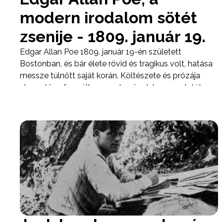
modern irodalom sötét
zsenije - 1809. január 19.
Edgar Allan Poe 1809. január 19-én született
Bostonban, és bár élete rövid és tragikus volt, hatása
messze túlnőtt saját korán. Költészete és prózája
alapvetően formálta a modern irodalom arculatát:
nélküle aligha beszélhetnénk a detektívtörténet, a
pszichológiai horror vagy a lélektani elbeszélés
klasszikus hagyományáról.&nbsp;