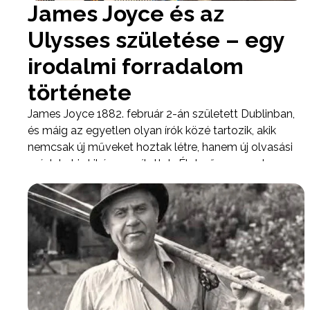
James Joyce és az
Ulysses születése – egy
irodalmi forradalom
története
James Joyce 1882. február 2-án született Dublinban,
és máig az egyetlen olyan írók közé tartozik, akik
nemcsak új műveket hoztak létre, hanem új olvasási
módokat is kikényszerítettek. Életműve a modern
irodalom egyik sarokköve, amely alapjaiban formálta
át a regényről, a nyelvről és a tudatról való
gondolkodást.