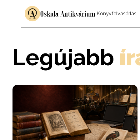
Könyvfelvásárlás
Legújabb
í