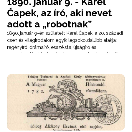
1890. január 9. - Karel
Čapek, az író, aki nevet
adott a „robotnak”
1890. január 9-én született Karel Čapek, a 20. századi
cseh és világirodalom egyik legsokoldalúbb alakja:
regényíró, drámaíró, esszéista, újságíró és
gondolkodó, akinek művei ma is meglepően aktuális
kérdéseket vetnek fel az ember, a technológia és a
hatalom viszonyáról.