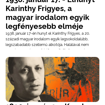
Karinthy Frigyes, a
magyar irodalom egyik
legfényesebb elméje
1938. január 17-én hunyt el Karinthy Frigyes, a 20.
századi magyar irodalom egyik legsokoldalúbb,
legszabadabb szellemű alkotója. Halálával nem
csupán egy népszerű írót veszített el az ország,
hanem egy olyan gondolkodót is, aki páratlan
élességgel, humorral és intellektuális bátorsággal
vizsgálta az emberi lét, a nyelv és a társadalom
kérdéseit.