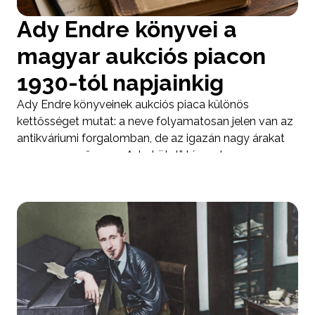
vagy egy dedikált, kéziratos relikvia között.
Ady Endre könyvei a
magyar aukciós piacon
1930-tól napjainkig
Ady Endre könyveinek aukciós piaca különös
kettősséget mutat: a neve folyamatosan jelen van az
antikváriumi forgalomban, de az igazán nagy árakat
nem egyszerűen az „Ady-kötet” ténye, hanem a
kiadás, a példány története, a dedikáció, a kötés, a
ritkaság és a proveniencia együttese hozza létre. A
téma pontos tárgyalásánál rögtön hozzá kell tenni,
hogy 1930-tól napjainkig nem áll rendelkezésre
egyetlen, teljes, minden árverést lefedő nyilvános
adatbázis; a legbiztosabb korai támpontot az
Országos Széchényi Könyvtár 1939-ben kiadott
gyűjtői kézikönyve adja, amely az 1888–1938 között
elért antikváriumi és aukciós árakat rendszerezte, a