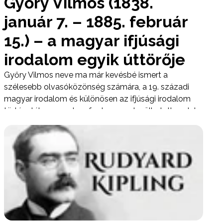
Győry Vilmos (1838.
január 7. – 1885. február
15.) – a magyar ifjúsági
irodalom egyik úttörője
Győry Vilmos neve ma már kevésbé ismert a
szélesebb olvasóközönség számára, a 19. századi
magyar irodalom és különösen az ifjúsági irodalom
történetében azonban fontos, megkerülhetetlen alak.
1838. január 7-én született, s rövid, de termékeny
életútja során íróként, költőként és műfordítóként is
jelentős munkát végzett.