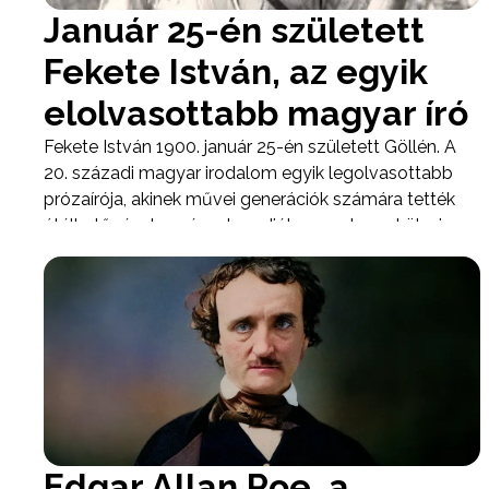
Január 25-én született
Fekete István, az egyik
elolvasottabb magyar író
Fekete István 1900. január 25-én született Göllén. A
20. századi magyar irodalom egyik legolvasottabb
prózaírója, akinek művei generációk számára tették
átélhetővé a természet rendjét, az ember erkölcsi
felelősségét és a hagyományos vidéki életformát.
Edgar Allan Poe, a