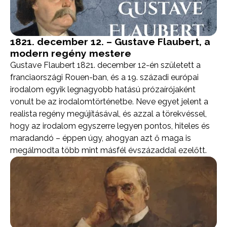
1821. december 12. – Gustave Flaubert, a
modern regény mestere
Gustave Flaubert 1821. december 12-én született a
franciaországi Rouen-ban, és a 19. századi európai
irodalom egyik legnagyobb hatású prózaírójaként
vonult be az irodalomtörténetbe. Neve egyet jelent a
realista regény megújításával, és azzal a törekvéssel,
hogy az irodalom egyszerre legyen pontos, hiteles és
maradandó – éppen úgy, ahogyan azt ő maga is
megálmodta több mint másfél évszázaddal ezelőtt.