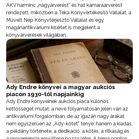
ÁKV harminc „nagyárverést” és hat kamaraárverést
rendezett, miközben a Téka Könyvértékesítő Vállalat, a
Művelt Nép Könyvterjesztő Vállalat és egy
magánantikváriumi kísérlet is megjelent a
könyvárverések világában.
Ady Endre könyvei a magyar aukciós
piacon 1930-tól napjainkig
Ady Endre könyveinek aukciós piaca különös
kettősséget mutat: a neve folyamatosan jelen van az
antikváriumi forgalomban, de az igazán nagy árakat
nem egyszerűen az „Ady-kötet” ténye, hanem a kiadás,
a példány története, a dedikáció, a kötés, a ritkaság és
a proveniencia együttese hozza létre. A téma pontos