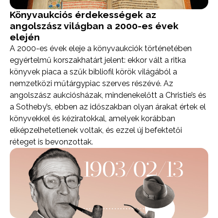
Könyvaukciós érdekességek az
angolszász világban a 2000-es évek
elején
A 2000-es évek eleje a könyvaukciók történetében
egyértelmű korszakhatárt jelent: ekkor vált a ritka
könyvek piaca a szűk bibliofil körök világából a
nemzetközi műtárgypiac szerves részévé. Az
angolszász aukciósházak, mindenekelőtt a Christie’s és
a Sotheby’s, ebben az időszakban olyan árakat értek el
könyvekkel és kéziratokkal, amelyek korábban
elképzelhetetlenek voltak, és ezzel új befektetői
réteget is bevonzottak.