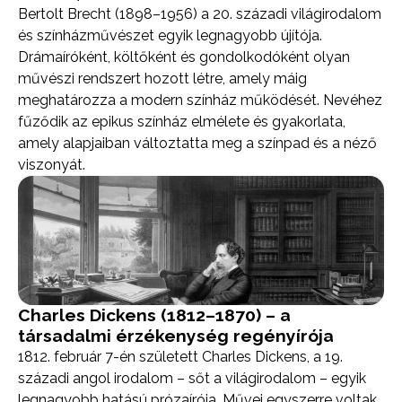
Bertolt Brecht (1898–1956) a 20. századi világirodalom
és színházművészet egyik legnagyobb újítója.
Drámaíróként, költőként és gondolkodóként olyan
művészi rendszert hozott létre, amely máig
meghatározza a modern színház működését. Nevéhez
fűződik az epikus színház elmélete és gyakorlata,
amely alapjaiban változtatta meg a színpad és a néző
viszonyát.
Charles Dickens (1812–1870) – a
társadalmi érzékenység regényírója
1812. február 7-én született Charles Dickens, a 19.
századi angol irodalom – sőt a világirodalom – egyik
legnagyobb hatású prózaírója. Művei egyszerre voltak