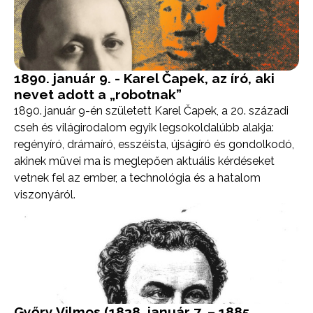
1890. január 9. - Karel Čapek, az író, aki
nevet adott a „robotnak”
1890. január 9-én született Karel Čapek, a 20. századi
cseh és világirodalom egyik legsokoldalúbb alakja:
regényíró, drámaíró, esszéista, újságíró és gondolkodó,
akinek művei ma is meglepően aktuális kérdéseket
vetnek fel az ember, a technológia és a hatalom
viszonyáról.
Győry Vilmos (1838. január 7. – 1885.