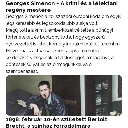
Georges Simenon – A krimi és a lélektani
regény mestere
Georges Simenon a 20. századi európai irodalom egyik
legsikeresebb és legsokoldalúbb alakja volt.
Megújította a krimit, emberközelivé tette a bűnügyi
történeteket, és bebizonyította, hogy egyszerű
nyelvezettel is lehet komoly irodalmi értéket teremteni.
Művei ma is aktuálisak, mert alapvető emberi
kérdéseket vizsgálnak: a felelősséget, a magányt, a
döntések súlyát és az önmagunkkal való
szembenézést.
1898. február 10-én született Bertolt
Brecht, a színház forradalmára