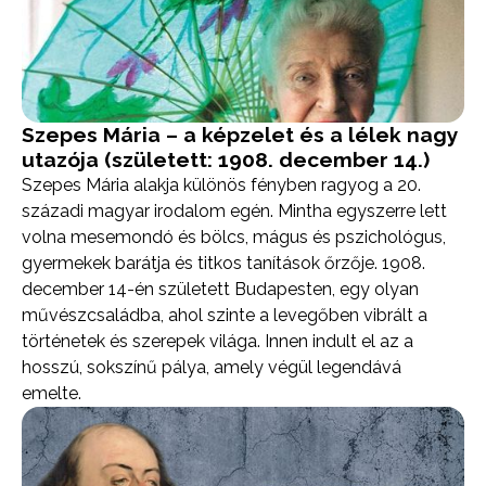
Szepes Mária – a képzelet és a lélek nagy
utazója (született: 1908. december 14.)
Szepes Mária alakja különös fényben ragyog a 20.
századi magyar irodalom egén. Mintha egyszerre lett
volna mesemondó és bölcs, mágus és pszichológus,
gyermekek barátja és titkos tanítások őrzője. 1908.
december 14-én született Budapesten, egy olyan
művészcsaládba, ahol szinte a levegőben vibrált a
történetek és szerepek világa. Innen indult el az a
hosszú, sokszínű pálya, amely végül legendává
emelte.