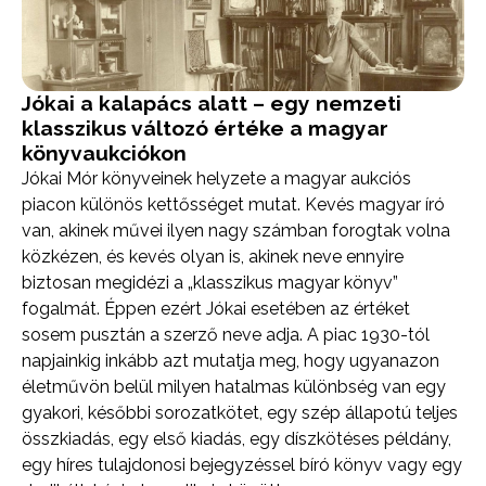
Jókai a kalapács alatt – egy nemzeti
klasszikus változó értéke a magyar
könyvaukciókon
Jókai Mór könyveinek helyzete a magyar aukciós
piacon különös kettősséget mutat. Kevés magyar író
van, akinek művei ilyen nagy számban forogtak volna
közkézen, és kevés olyan is, akinek neve ennyire
biztosan megidézi a „klasszikus magyar könyv”
fogalmát. Éppen ezért Jókai esetében az értéket
sosem pusztán a szerző neve adja. A piac 1930-tól
napjainkig inkább azt mutatja meg, hogy ugyanazon
életművön belül milyen hatalmas különbség van egy
gyakori, későbbi sorozatkötet, egy szép állapotú teljes
összkiadás, egy első kiadás, egy díszkötéses példány,
egy híres tulajdonosi bejegyzéssel bíró könyv vagy egy