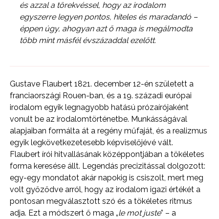
és azzal a törekvéssel, hogy az irodalom
egyszerre legyen pontos, hiteles és maradandó –
éppen úgy, ahogyan azt ő maga is megálmodta
több mint másfél évszázaddal ezelőtt.
Gustave Flaubert 1821. december 12-én született a
franciaországi Rouen-ban, és a 19. századi európai
irodalom egyik legnagyobb hatású prózaírójaként
vonult be az irodalomtörténetbe. Munkásságával
alapjaiban formálta át a regény műfaját, és a realizmus
egyik legkövetkezetesebb képviselőjévé vált.
Flaubert írói hitvallásának középpontjában a tökéletes
forma keresése állt. Legendás precizitással dolgozott:
egy-egy mondatot akár napokig is csiszolt, mert meg
volt győződve arról, hogy az irodalom igazi értékét a
pontosan megválasztott szó és a tökéletes ritmus
adja. Ezt a módszert ő maga „
le mot juste
” – a