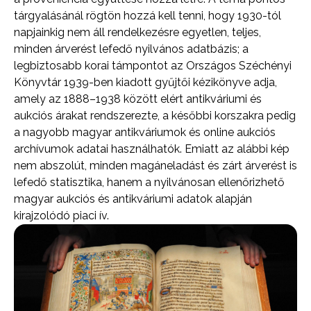
tárgyalásánál rögtön hozzá kell tenni, hogy 1930-tól
napjainkig nem áll rendelkezésre egyetlen, teljes,
minden árverést lefedő nyilvános adatbázis; a
legbiztosabb korai támpontot az Országos Széchényi
Könyvtár 1939-ben kiadott gyűjtői kézikönyve adja,
amely az 1888–1938 között elért antikváriumi és
aukciós árakat rendszerezte, a későbbi korszakra pedig
a nagyobb magyar antikváriumok és online aukciós
archívumok adatai használhatók. Emiatt az alábbi kép
nem abszolút, minden magáneladást és zárt árverést is
lefedő statisztika, hanem a nyilvánosan ellenőrizhető
magyar aukciós és antikváriumi adatok alapján
kirajzolódó piaci ív.