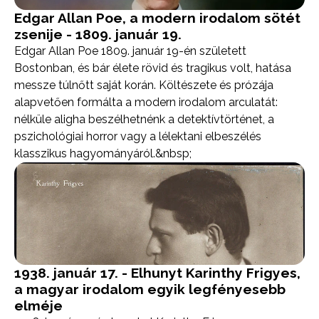
Edgar Allan Poe, a modern irodalom sötét
zsenije - 1809. január 19.
Edgar Allan Poe 1809. január 19-én született
Bostonban, és bár élete rövid és tragikus volt, hatása
messze túlnőtt saját korán. Költészete és prózája
alapvetően formálta a modern irodalom arculatát:
nélküle aligha beszélhetnénk a detektívtörténet, a
pszichológiai horror vagy a lélektani elbeszélés
klasszikus hagyományáról.&nbsp;
1938. január 17. - Elhunyt Karinthy Frigyes,
a magyar irodalom egyik legfényesebb
elméje