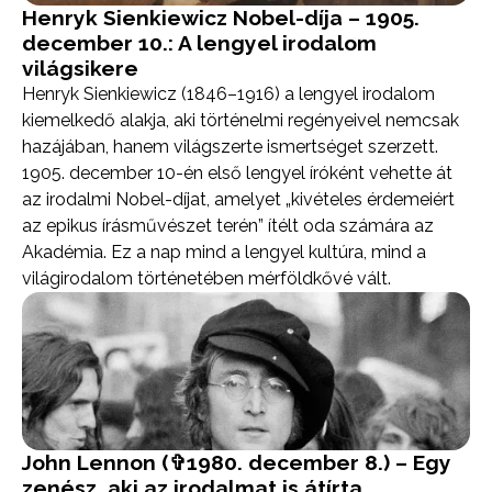
Henryk Sienkiewicz Nobel-díja – 1905.
december 10.: A lengyel irodalom
világsikere
Henryk Sienkiewicz (1846–1916) a lengyel irodalom
kiemelkedő alakja, aki történelmi regényeivel nemcsak
hazájában, hanem világszerte ismertséget szerzett.
1905. december 10-én első lengyel íróként vehette át
az irodalmi Nobel-díjat, amelyet „kivételes érdemeiért
az epikus írásművészet terén” ítélt oda számára az
Akadémia. Ez a nap mind a lengyel kultúra, mind a
világirodalom történetében mérföldkővé vált.
John Lennon (✞1980. december 8.) – Egy
zenész, aki az irodalmat is átírta