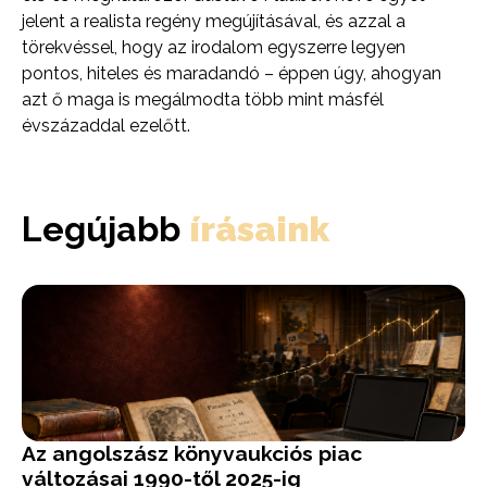
jelent a realista regény megújításával, és azzal a
törekvéssel, hogy az irodalom egyszerre legyen
pontos, hiteles és maradandó – éppen úgy, ahogyan
azt ő maga is megálmodta több mint másfél
évszázaddal ezelőtt.
Legújabb
írásaink
Az angolszász könyvaukciós piac
változásai 1990-től 2025-ig