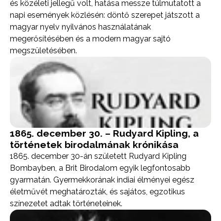
és közéleti jellegű volt, hatása messze túlmutatott a
napi események közlésén: döntő szerepet játszott a
magyar nyelv nyilvános használatának
megerősítésében és a modern magyar sajtó
megszületésében.
1865. december 30. – Rudyard Kipling, a
történetek birodalmának krónikása
1865. december 30-án született Rudyard Kipling
Bombayben, a Brit Birodalom egyik legfontosabb
gyarmatán. Gyermekkorának indiai élményei egész
életművét meghatározták, és sajátos, egzotikus
színezetet adtak történeteinek.