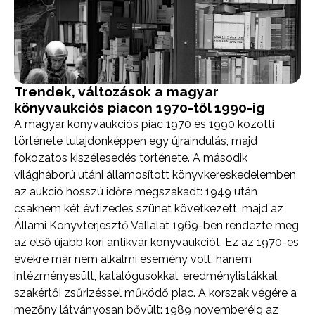
Trendek, változások a magyar
könyvaukciós piacon 1970-től 1990-ig
A magyar könyvaukciós piac 1970 és 1990 közötti
története tulajdonképpen egy újraindulás, majd
fokozatos kiszélesedés története. A második
világháború utáni államosított könyvkereskedelemben
az aukció hosszú időre megszakadt: 1949 után
csaknem két évtizedes szünet következett, majd az
Állami Könyvterjesztő Vállalat 1969-ben rendezte meg
az első újabb kori antikvár könyvaukciót. Ez az 1970-es
évekre már nem alkalmi esemény volt, hanem
intézményesült, katalógusokkal, eredménylistákkal,
szakértői zsűrizéssel működő piac. A korszak végére a
mezőny látványosan bővült: 1989 novemberéig az