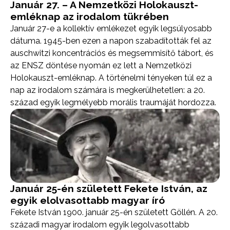
Január 27. – A Nemzetközi Holokauszt-
emléknap az irodalom tükrében
Január 27-e a kollektív emlékezet egyik legsúlyosabb
dátuma. 1945-ben ezen a napon szabadították fel az
auschwitzi koncentrációs és megsemmisítő tábort, és
az ENSZ döntése nyomán ez lett a Nemzetközi
Holokauszt-emléknap. A történelmi tényeken túl ez a
nap az irodalom számára is megkerülhetetlen: a 20.
század egyik legmélyebb morális traumáját hordozza.
Január 25-én született Fekete István, az
egyik elolvasottabb magyar író
Fekete István 1900. január 25-én született Göllén. A 20.
századi magyar irodalom egyik legolvasottabb