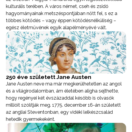
kulturális terében. A város német, cseh és zsidó
hagyományainak metszéspontjában nőtt fel, s ez a
többes kötődés – vagy éppen kötődésnélküliség –
egész életművének egyik alapélményévé vált.
250 éve született Jane Austen
Jane Austen neve ma már megkerülhetetlen az angol
és a világirodalomban, ám életében aligha sejthette,
hogy regényei két évszázaddal később is olvasók
millióit szólítják meg. 1775. december 16-án született
az angliai Steventonban, egy vidéki lelkészcsalád
hetedik gyermekeként.