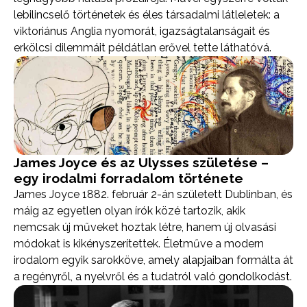
lebilincselő történetek és éles társadalmi látleletek: a
viktoriánus Anglia nyomorát, igazságtalanságait és
erkölcsi dilemmáit példátlan erővel tette láthatóvá.
James Joyce és az Ulysses születése –
egy irodalmi forradalom története
James Joyce 1882. február 2-án született Dublinban, és
máig az egyetlen olyan írók közé tartozik, akik
nemcsak új műveket hoztak létre, hanem új olvasási
módokat is kikényszerítettek. Életműve a modern
irodalom egyik sarokköve, amely alapjaiban formálta át
a regényről, a nyelvről és a tudatról való gondolkodást.