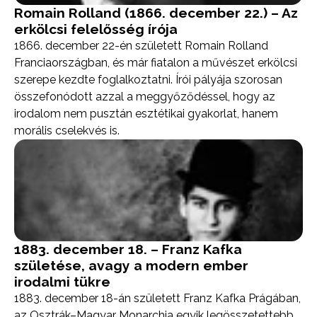
Romain Rolland (1866. december 22.) – Az
erkölcsi felelősség írója
1866. december 22-én született Romain Rolland
Franciaországban, és már fiatalon a művészet erkölcsi
szerepe kezdte foglalkoztatni. Írói pályája szorosan
összefonódott azzal a meggyőződéssel, hogy az
irodalom nem pusztán esztétikai gyakorlat, hanem
morális cselekvés is.
1883. december 18. – Franz Kafka
születése, avagy a modern ember
irodalmi tükre
1883. december 18-án született Franz Kafka Prágában,
az Osztrák–Magyar Monarchia egyik legösszetettebb