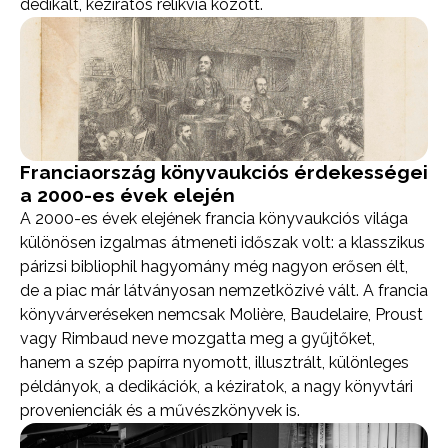
dedikált, kéziratos relikvia között.
Franciaország könyvaukciós érdekességei
a 2000-es évek elején
A 2000-es évek elejének francia könyvaukciós világa
különösen izgalmas átmeneti időszak volt: a klasszikus
párizsi bibliophil hagyomány még nagyon erősen élt,
de a piac már látványosan nemzetközivé vált. A francia
könyvárveréseken nemcsak Molière, Baudelaire, Proust
vagy Rimbaud neve mozgatta meg a gyűjtőket,
hanem a szép papírra nyomott, illusztrált, különleges
példányok, a dedikációk, a kéziratok, a nagy könyvtári
provenienciák és a művészkönyvek is.