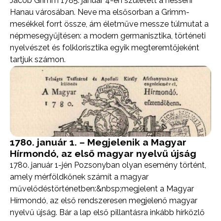
Jacob Grimm 1785. január 4-én született a hesseni
Hanau városában. Neve ma elsősorban a Grimm-
mesékkel forrt össze, ám életműve messze túlmutat a
népmesegyűjtésen: a modern germanisztika, történeti
nyelvészet és folklorisztika egyik megteremtőjeként
tartjuk számon.
1780. január 1. – Megjelenik a Magyar
Hírmondó, az első magyar nyelvű újság
1780. január 1-jén Pozsonyban olyan esemény történt,
amely mérföldkőnek számít a magyar
művelődéstörténetben:&nbsp;megjelent a Magyar
Hírmondó, az első rendszeresen megjelenő magyar
nyelvű újság. Bár a lap első pillantásra inkább hírközlő