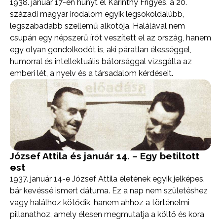
1938. január 17-én hunyt el Karinthy Frigyes, a 20.
századi magyar irodalom egyik legsokoldalúbb,
legszabadabb szellemű alkotója. Halálával nem
csupán egy népszerű írót veszített el az ország, hanem
egy olyan gondolkodót is, aki páratlan élességgel,
humorral és intellektuális bátorsággal vizsgálta az
emberi lét, a nyelv és a társadalom kérdéseit.
József Attila és január 14. – Egy betiltott
est
1937. január 14-e József Attila életének egyik jelképes,
bár kevéssé ismert dátuma. Ez a nap nem születéshez
vagy halálhoz kötődik, hanem ahhoz a történelmi
pillanathoz, amely élesen megmutatja a költő és kora