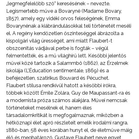
„legmegfelelőbb szó” keresésének – nevezte.
Legismertebb műve a Bovaryné (Madame Bovary,
1857), amely egy vidéki orvos feleségének, Emma
Bovarynénak a kiábrándulásokkal teli történetét meséli
el. A regény kendőzetlen őszinteséggel ábrázolta a
kispolgári világ ürességét, ami miatt Flaubert-t
obszcenitás vádjával perbe is fogták – végül
felmentették, és a mű világhírű lett. Későbbi jelentős
művei közé tartozik a Salammbô (1862), az Érzelmek
iskolája (L’Éducation sentimentale, 1869) és a
befejezetlen, szatirikus Bouvard és Pécuchet.
Flaubert stílusa rendkívül hatott a későbbi írókra,
többek között Émile Zolára, Guy de Maupassant-ra és
a modernista próza számos alakjára. Művei nemcsak
történeteket mesélnek el, hanem éles
társadalomkritikát is megfogalmaznak, miközben a
hétköznapi élet apró részleteit emelik irodalmi rangra.
1880-ban, 58 éves korában hunyt el, de életműve máig
élő és meghatározó. Gustave Flaubert neve egyet