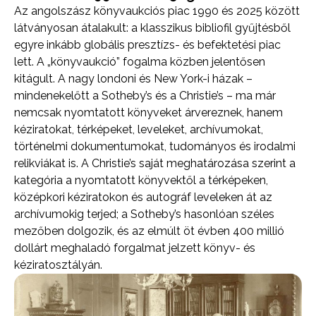
Az angolszász könyvaukciós piac 1990 és 2025 között
látványosan átalakult: a klasszikus bibliofil gyűjtésből
egyre inkább globális presztízs- és befektetési piac
lett. A „könyvaukció” fogalma közben jelentősen
kitágult. A nagy londoni és New York-i házak –
mindenekelőtt a Sotheby’s és a Christie’s – ma már
nemcsak nyomtatott könyveket árvereznek, hanem
kéziratokat, térképeket, leveleket, archívumokat,
történelmi dokumentumokat, tudományos és irodalmi
relikviákat is. A Christie’s saját meghatározása szerint a
kategória a nyomtatott könyvektől a térképeken,
középkori kéziratokon és autográf leveleken át az
archívumokig terjed; a Sotheby’s hasonlóan széles
mezőben dolgozik, és az elmúlt öt évben 400 millió
dollárt meghaladó forgalmat jelzett könyv- és
kéziratosztályán.