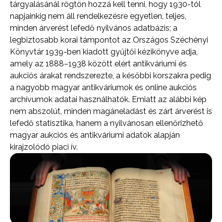
tárgyalásánál rögtön hozzá kell tenni, hogy 1930-tól
napjainkig nem áll rendelkezésre egyetlen, teljes,
minden árverést lefedő nyilvános adatbázis; a
legbiztosabb korai támpontot az Országos Széchényi
Könyvtár 1939-ben kiadott gyűjtői kézikönyve adja,
amely az 1888–1938 között elért antikváriumi és
aukciós árakat rendszerezte, a későbbi korszakra pedig
a nagyobb magyar antikváriumok és online aukciós
archívumok adatai használhatók. Emiatt az alábbi kép
nem abszolút, minden magáneladást és zárt árverést is
lefedő statisztika, hanem a nyilvánosan ellenőrizhető
magyar aukciós és antikváriumi adatok alapján
kirajzolódó piaci ív.