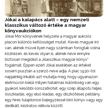
Jókai a kalapács alatt – egy nemzeti
klasszikus változó értéke a magyar
könyvaukciókon
Jókai Mór könyveinek helyzete a magyar aukciós
piacon különös kettősséget mutat. Kevés magyar író
van, akinek művei ilyen nagy számban forogtak volna
közkézen, és kevés olyan is, akinek neve ennyire
biztosan megidézi a „klasszikus magyar könyv”
fogalmát. Éppen ezért Jókai esetében az értéket
sosem pusztán a szerző neve adja. A piac 1930-tól
napjainkig inkább azt mutatja meg, hogy ugyanazon
életművön belül milyen hatalmas különbség van egy
gyakori, későbbi sorozatkötet, egy szép állapotú teljes
összkiadás, egy első kiadás, egy díszkötéses példány,
egy híres tulajdonosi bejegyzéssel bíró könyv vagy egy
dedikált, kéziratos relikvia között.