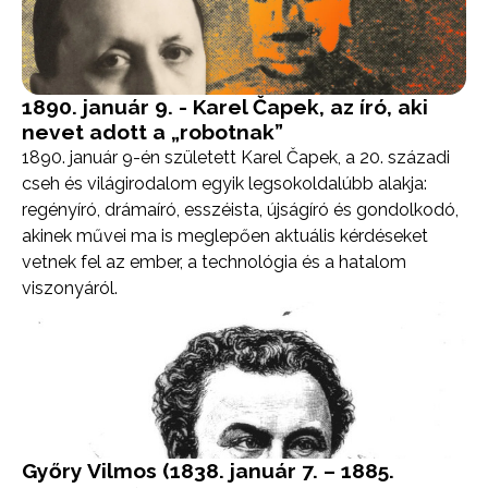
1890. január 9. - Karel Čapek, az író, aki
nevet adott a „robotnak”
1890. január 9-én született Karel Čapek, a 20. századi
cseh és világirodalom egyik legsokoldalúbb alakja:
regényíró, drámaíró, esszéista, újságíró és gondolkodó,
akinek művei ma is meglepően aktuális kérdéseket
vetnek fel az ember, a technológia és a hatalom
viszonyáról.
Győry Vilmos (1838. január 7. – 1885.