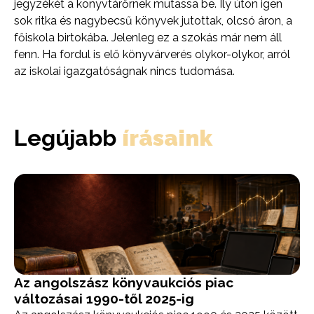
jegyzékét a könyvtárőrnek mutassa be. Ily úton igen
sok ritka és nagybecsű könyvek jutottak, olcsó áron, a
főiskola birtokába. Jelenleg ez a szokás már nem áll
fenn. Ha fordul is elő könyvárverés olykor-olykor, arról
az iskolai igazgatóságnak nincs tudomása.
Legújabb
írásaink
Az angolszász könyvaukciós piac
változásai 1990-től 2025-ig