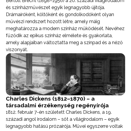
Bertolt Brecht (1898–1956) a 20. századi világirodalom
és színházművészet egyik legnagyobb újítója.
Drámaíróként, költőként és gondolkodóként olyan
művészi rendszert hozott létre, amely máig
meghatározza a modern színház működését. Nevéhez
fűződik az epikus színház elmélete és gyakorlata,
amely alapjaiban változtatta meg a színpad és a néző
viszonyát.
Charles Dickens (1812–1870) – a
társadalmi érzékenység regényírója
1812. február 7-én született Charles Dickens, a 19.
századi angol irodalom – sőt a világirodalom – egyik
legnagyobb hatású prózaírója. Művei egyszerre voltak