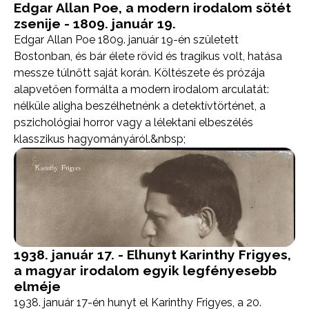
Edgar Allan Poe, a modern irodalom sötét
zsenije - 1809. január 19.
Edgar Allan Poe 1809. január 19-én született
Bostonban, és bár élete rövid és tragikus volt, hatása
messze túlnőtt saját korán. Költészete és prózája
alapvetően formálta a modern irodalom arculatát:
nélküle aligha beszélhetnénk a detektívtörténet, a
pszichológiai horror vagy a lélektani elbeszélés
klasszikus hagyományáról.&nbsp;
1938. január 17. - Elhunyt Karinthy Frigyes,
a magyar irodalom egyik legfényesebb
elméje
1938. január 17-én hunyt el Karinthy Frigyes, a 20.