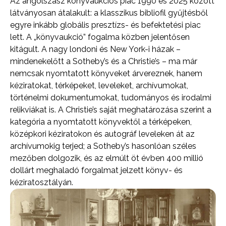
Az angolszász könyvaukciós piac 1990 és 2025 között
látványosan átalakult: a klasszikus bibliofil gyűjtésből
egyre inkább globális presztízs- és befektetési piac
lett. A „könyvaukció” fogalma közben jelentősen
kitágult. A nagy londoni és New York-i házak –
mindenekelőtt a Sotheby’s és a Christie’s – ma már
nemcsak nyomtatott könyveket árvereznek, hanem
kéziratokat, térképeket, leveleket, archívumokat,
történelmi dokumentumokat, tudományos és irodalmi
relikviákat is. A Christie’s saját meghatározása szerint a
kategória a nyomtatott könyvektől a térképeken,
középkori kéziratokon és autográf leveleken át az
archívumokig terjed; a Sotheby’s hasonlóan széles
mezőben dolgozik, és az elmúlt öt évben 400 millió
dollárt meghaladó forgalmat jelzett könyv- és
kéziratosztályán.