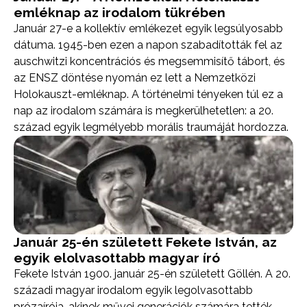
emléknap az irodalom tükrében
Január 27-e a kollektív emlékezet egyik legsúlyosabb
dátuma. 1945-ben ezen a napon szabadították fel az
auschwitzi koncentrációs és megsemmisítő tábort, és
az ENSZ döntése nyomán ez lett a Nemzetközi
Holokauszt-emléknap. A történelmi tényeken túl ez a
nap az irodalom számára is megkerülhetetlen: a 20.
század egyik legmélyebb morális traumáját hordozza.
Január 25-én született Fekete István, az
egyik elolvasottabb magyar író
Fekete István 1900. január 25-én született Göllén. A 20.
századi magyar irodalom egyik legolvasottabb
prózaírója, akinek művei generációk számára tették