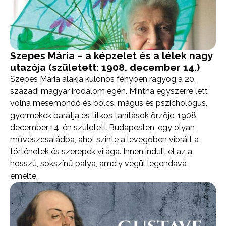
Szepes Mária – a képzelet és a lélek nagy
utazója (született: 1908. december 14.)
Szepes Mária alakja különös fényben ragyog a 20.
századi magyar irodalom egén. Mintha egyszerre lett
volna mesemondó és bölcs, mágus és pszichológus,
gyermekek barátja és titkos tanítások őrzője. 1908.
december 14-én született Budapesten, egy olyan
művészcsaládba, ahol szinte a levegőben vibrált a
történetek és szerepek világa. Innen indult el az a
hosszú, sokszínű pálya, amely végül legendává
emelte.