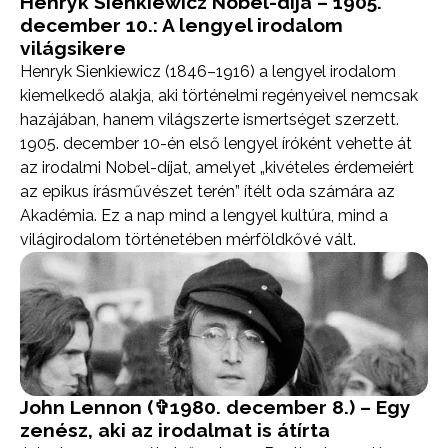
Henryk Sienkiewicz Nobel-díja – 1905.
december 10.: A lengyel irodalom
világsikere
Henryk Sienkiewicz (1846–1916) a lengyel irodalom
kiemelkedő alakja, aki történelmi regényeivel nemcsak
hazájában, hanem világszerte ismertséget szerzett.
1905. december 10-én első lengyel íróként vehette át
az irodalmi Nobel-díjat, amelyet „kivételes érdemeiért
az epikus írásművészet terén” ítélt oda számára az
Akadémia. Ez a nap mind a lengyel kultúra, mind a
világirodalom történetében mérföldkővé vált.
John Lennon (✞1980. december 8.) – Egy
zenész, aki az irodalmat is átírta