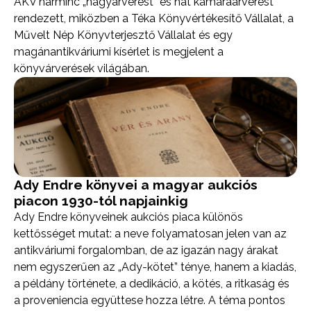
ÁKV harminc „nagyárverést” és hat kamaraárverést
rendezett, miközben a Téka Könyvértékesítő Vállalat, a
Művelt Nép Könyvterjesztő Vállalat és egy
magánantikváriumi kísérlet is megjelent a
könyvárverések világában.
Ady Endre könyvei a magyar aukciós
piacon 1930-tól napjainkig
Ady Endre könyveinek aukciós piaca különös
kettősséget mutat: a neve folyamatosan jelen van az
antikváriumi forgalomban, de az igazán nagy árakat
nem egyszerűen az „Ady-kötet” ténye, hanem a kiadás,
a példány története, a dedikáció, a kötés, a ritkaság és
a proveniencia együttese hozza létre. A téma pontos