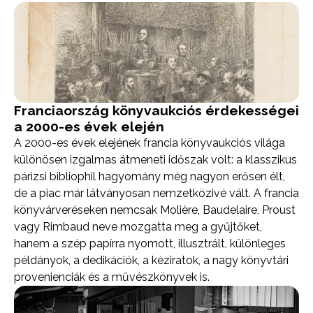
Franciaország könyvaukciós érdekességei
a 2000-es évek elején
A 2000-es évek elejének francia könyvaukciós világa
különösen izgalmas átmeneti időszak volt: a klasszikus
párizsi bibliophil hagyomány még nagyon erősen élt,
de a piac már látványosan nemzetközivé vált. A francia
könyvárveréseken nemcsak Molière, Baudelaire, Proust
vagy Rimbaud neve mozgatta meg a gyűjtőket,
hanem a szép papírra nyomott, illusztrált, különleges
példányok, a dedikációk, a kéziratok, a nagy könyvtári
provenienciák és a művészkönyvek is.