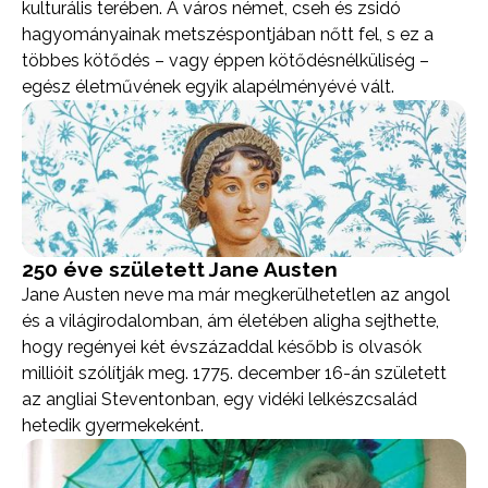
kulturális terében. A város német, cseh és zsidó
hagyományainak metszéspontjában nőtt fel, s ez a
többes kötődés – vagy éppen kötődésnélküliség –
egész életművének egyik alapélményévé vált.
250 éve született Jane Austen
Jane Austen neve ma már megkerülhetetlen az angol
és a világirodalomban, ám életében aligha sejthette,
hogy regényei két évszázaddal később is olvasók
millióit szólítják meg. 1775. december 16-án született
az angliai Steventonban, egy vidéki lelkészcsalád
hetedik gyermekeként.