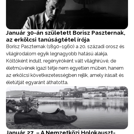
Január 30-án született Borisz Paszternak,
az erkölcsi tanúságtétel írója
Borisz Paszternak (1890–1960) a 20. századi orosz és
világirodalom egyik legnagyobb hatású alakja.
Költőként indult, regényíróként vált világhírűvé, de
életművének igazi tétje nem egyetlen műben, hanem
az erkölcsi következetességben rejlik, amely írásait és
életútját egyaránt áthatotta.
Január 27. – A Nemzetközi Holokauszt-