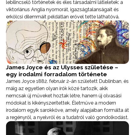
lebilincselő történetek és éles társadalmi látleletek: a
viktoriánus Anglia nyomorát, igazságtalanságait és
erkölcsi dilemmáit példátlan erővel tette láthatóvá.
James Joyce és az Ulysses születése –
egy irodalmi forradalom története
James Joyce 1882. február 2-án született Dublinban, és
máig az egyetlen olyan írók közé tartozik, akik
nemcsak új műveket hoztak létre, hanem új olvasási
módokat is kikényszerítettek. Életműve a modern
irodalom egyik sarokköve, amely alapjaiban formálta át
a regényről, a nyelvről és a tudatról való gondolkodást.