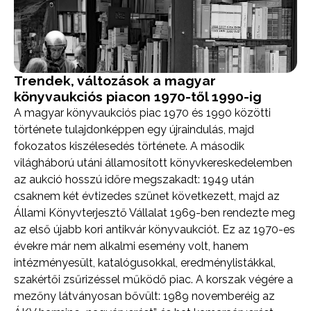
Trendek, változások a magyar
könyvaukciós piacon 1970-től 1990-ig
A magyar könyvaukciós piac 1970 és 1990 közötti
története tulajdonképpen egy újraindulás, majd
fokozatos kiszélesedés története. A második
világháború utáni államosított könyvkereskedelemben
az aukció hosszú időre megszakadt: 1949 után
csaknem két évtizedes szünet következett, majd az
Állami Könyvterjesztő Vállalat 1969-ben rendezte meg
az első újabb kori antikvár könyvaukciót. Ez az 1970-es
évekre már nem alkalmi esemény volt, hanem
intézményesült, katalógusokkal, eredménylistákkal,
szakértői zsűrizéssel működő piac. A korszak végére a
mezőny látványosan bővült: 1989 novemberéig az