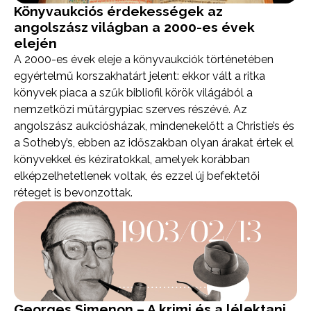
Könyvaukciós érdekességek az
angolszász világban a 2000-es évek
elején
A 2000-es évek eleje a könyvaukciók történetében
egyértelmű korszakhatárt jelent: ekkor vált a ritka
könyvek piaca a szűk bibliofil körök világából a
nemzetközi műtárgypiac szerves részévé. Az
angolszász aukciósházak, mindenekelőtt a Christie’s és
a Sotheby’s, ebben az időszakban olyan árakat értek el
könyvekkel és kéziratokkal, amelyek korábban
elképzelhetetlenek voltak, és ezzel új befektetői
réteget is bevonzottak.
Georges Simenon – A krimi és a lélektani