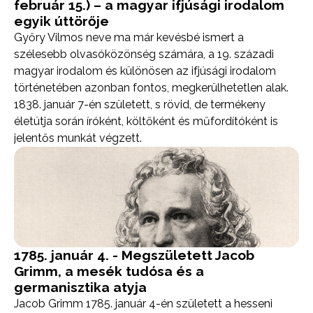
február 15.) – a magyar ifjúsági irodalom
egyik úttörője
Győry Vilmos neve ma már kevésbé ismert a
szélesebb olvasóközönség számára, a 19. századi
magyar irodalom és különösen az ifjúsági irodalom
történetében azonban fontos, megkerülhetetlen alak.
1838. január 7-én született, s rövid, de termékeny
életútja során íróként, költőként és műfordítóként is
jelentős munkát végzett.
1785. január 4. - Megszületett Jacob
Grimm, a mesék tudósa és a
germanisztika atyja
Jacob Grimm 1785. január 4-én született a hesseni