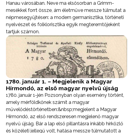
Hanau városában. Neve ma elsősorban a Grimm-
mesékkel forrt össze, ám életműve messze túlmutat a
népmesegyűjtésen: a modern germanisztika, történeti
nyelvészet és folklorisztika egyik megteremtőjeként
tartjuk számon.
1780. január 1. – Megjelenik a Magyar
Hírmondó, az első magyar nyelvű újság
1780. január 1-jén Pozsonyban olyan esemény történt,
amely mérföldkőnek számít a magyar
művelődéstörténetben:&nbsp;megjelent a Magyar
Hírmondó, az első rendszeresen megjelenő magyar
nyelvű újság. Bár a lap első pillantásra inkább hírközlő
és közéleti jellegű volt, hatása messze túlmutatott a