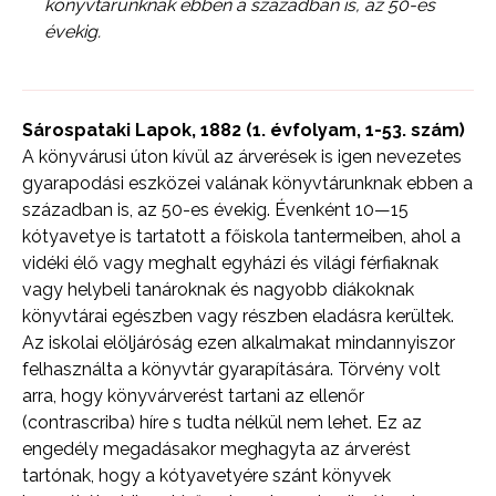
könyvtárunknak ebben a században is, az 50-es
évekig.
Sárospataki Lapok, 1882 (1. évfolyam, 1-53. szám)
A könyvárusi úton kívül az árverések is igen nevezetes
gyarapodási eszközei valának könyvtárunknak ebben a
században is, az 50-es évekig. Évenként 10—15
kótyavetye is tartatott a főiskola tantermeiben, ahol a
vidéki élő vagy meghalt egyházi és világi férfiaknak
vagy helybeli tanároknak és nagyobb diákoknak
könyvtárai egészben vagy részben eladásra kerültek.
Az iskolai elöljáróság ezen alkalmakat mindannyiszor
felhasználta a könyvtár gyarapítására. Törvény volt
arra, hogy könyvárverést tartani az ellenőr
(contrascriba) híre s tudta nélkül nem lehet. Ez az
engedély megadásakor meghagyta az árverést
tartónak, hogy a kótyavetyére szánt könyvek