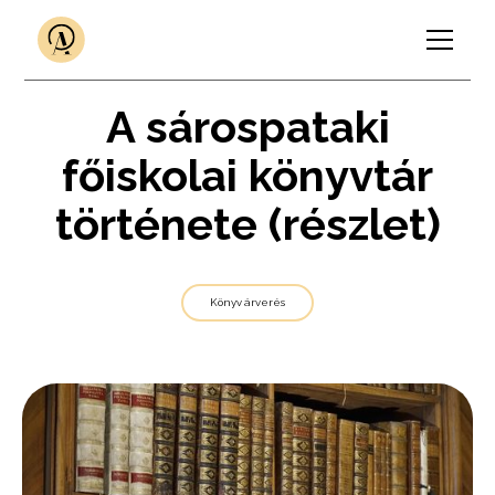
A sárospataki
főiskolai könyvtár
története (részlet)
Könyv árverés