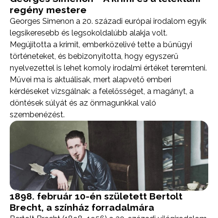
regény mestere
Georges Simenon a 20. századi európai irodalom egyik
legsikeresebb és legsokoldalúbb alakja volt.
Megújította a krimit, emberközelivé tette a bűnügyi
történeteket, és bebizonyította, hogy egyszerű
nyelvezettel is lehet komoly irodalmi értéket teremteni.
Művei ma is aktuálisak, mert alapvető emberi
kérdéseket vizsgálnak: a felelősséget, a magányt, a
döntések súlyát és az önmagunkkal való
szembenézést.
1898. február 10-én született Bertolt
Brecht, a színház forradalmára