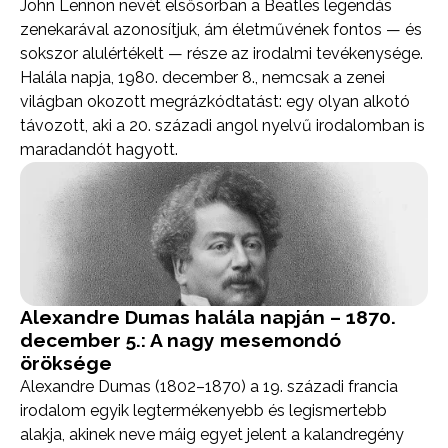
John Lennon nevét elsősorban a Beatles legendás
zenekarával azonosítjuk, ám életművének fontos — és
sokszor alulértékelt — része az irodalmi tevékenysége.
Halála napja, 1980. december 8., nemcsak a zenei
világban okozott megrázkódtatást: egy olyan alkotó
távozott, aki a 20. századi angol nyelvű irodalomban is
maradandót hagyott.
Alexandre Dumas halála napján – 1870.
december 5.: A nagy mesemondó
öröksége
Alexandre Dumas (1802–1870) a 19. századi francia
irodalom egyik legtermékenyebb és legismertebb
alakja, akinek neve máig egyet jelent a kalandregény