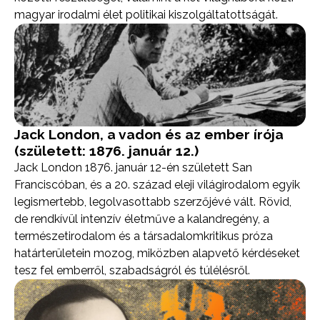
magyar irodalmi élet politikai kiszolgáltatottságát.
Jack London, a vadon és az ember írója
(született: 1876. január 12.)
Jack London 1876. január 12-én született San
Franciscóban, és a 20. század eleji világirodalom egyik
legismertebb, legolvasottabb szerzőjévé vált. Rövid,
de rendkívül intenzív életműve a kalandregény, a
természetirodalom és a társadalomkritikus próza
határterületein mozog, miközben alapvető kérdéseket
tesz fel emberről, szabadságról és túlélésről.