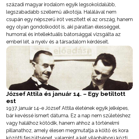
századi magyar irodalom egyik legsokoldalúbb,
legszabadabb szellemű alkotója. Halálával nem
csupán egy népszerű írót veszített el az ország, hanem
egy olyan gondolkodót is, aki páratlan élességgel,
humorral és intellektuális bátorsággal vizsgálta az
emberi lét, a nyelv és a társadalom kérdéseit.
József Attila és január 14. – Egy betiltott
est
1937. január 14-e József Attila életének egyik jelképes,
bár kevéssé ismert dátuma. Ez a nap nem születéshez
vagy halálhoz kötődik, hanem ahhoz a történelmi
pillanathoz, amely élesen megmutatja a költő és kora
közötti feszültséget, valamint a két világháború közti