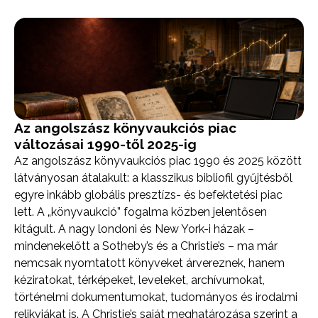
Az angolszász könyvaukciós piac
változásai 1990-től 2025-ig
Az angolszász könyvaukciós piac 1990 és 2025 között
látványosan átalakult: a klasszikus bibliofil gyűjtésből
egyre inkább globális presztízs- és befektetési piac
lett. A „könyvaukció” fogalma közben jelentősen
kitágult. A nagy londoni és New York-i házak –
mindenekelőtt a Sotheby’s és a Christie’s – ma már
nemcsak nyomtatott könyveket árvereznek, hanem
kéziratokat, térképeket, leveleket, archívumokat,
történelmi dokumentumokat, tudományos és irodalmi
relikviákat is. A Christie’s saját meghatározása szerint a