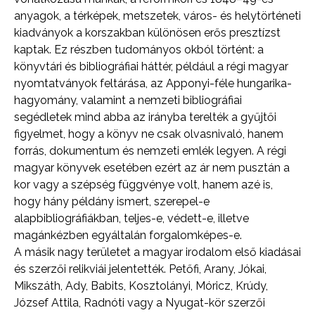
anyagok, a térképek, metszetek, város- és helytörténeti
kiadványok a korszakban különösen erős presztízst
kaptak. Ez részben tudományos okból történt: a
könyvtári és bibliográfiai háttér, például a régi magyar
nyomtatványok feltárása, az Apponyi-féle hungarika-
hagyomány, valamint a nemzeti bibliográfiai
segédletek mind abba az irányba terelték a gyűjtői
figyelmet, hogy a könyv ne csak olvasnivaló, hanem
forrás, dokumentum és nemzeti emlék legyen. A régi
magyar könyvek esetében ezért az ár nem pusztán a
kor vagy a szépség függvénye volt, hanem azé is,
hogy hány példány ismert, szerepel-e
alapbibliográfiákban, teljes-e, védett-e, illetve
magánkézben egyáltalán forgalomképes-e.
A másik nagy területet a magyar irodalom első kiadásai
és szerzői relikviái jelentették. Petőfi, Arany, Jókai,
Mikszáth, Ady, Babits, Kosztolányi, Móricz, Krúdy,
József Attila, Radnóti vagy a Nyugat-kör szerzői