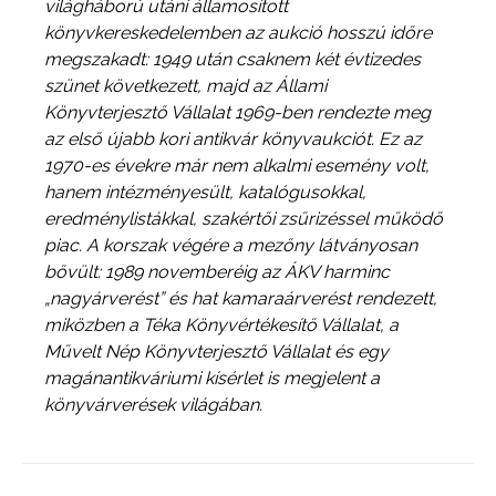
világháború utáni államosított
könyvkereskedelemben az aukció hosszú időre
megszakadt: 1949 után csaknem két évtizedes
szünet következett, majd az Állami
Könyvterjesztő Vállalat 1969-ben rendezte meg
az első újabb kori antikvár könyvaukciót. Ez az
1970-es évekre már nem alkalmi esemény volt,
hanem intézményesült, katalógusokkal,
eredménylistákkal, szakértői zsűrizéssel működő
piac. A korszak végére a mezőny látványosan
bővült: 1989 novemberéig az ÁKV harminc
„nagyárverést” és hat kamaraárverést rendezett,
miközben a Téka Könyvértékesítő Vállalat, a
Művelt Nép Könyvterjesztő Vállalat és egy
magánantikváriumi kísérlet is megjelent a
könyvárverések világában.