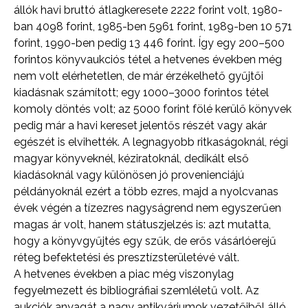
állók havi bruttó átlagkeresete 2222 forint volt, 1980-
ban 4098 forint, 1985-ben 5961 forint, 1989-ben 10 571
forint, 1990-ben pedig 13 446 forint. Így egy 200–500
forintos könyvaukciós tétel a hetvenes években még
nem volt elérhetetlen, de már érzékelhető gyűjtői
kiadásnak számított; egy 1000–3000 forintos tétel
komoly döntés volt; az 5000 forint fölé kerülő könyvek
pedig már a havi kereset jelentős részét vagy akár
egészét is elvihették. A legnagyobb ritkaságoknál, régi
magyar könyveknél, kéziratoknál, dedikált első
kiadásoknál vagy különösen jó provenienciájú
példányoknál ezért a több ezres, majd a nyolcvanas
évek végén a tízezres nagyságrend nem egyszerűen
magas ár volt, hanem státuszjelzés is: azt mutatta,
hogy a könyvgyűjtés egy szűk, de erős vásárlóerejű
réteg befektetési és presztízsterületévé vált.
A hetvenes években a piac még viszonylag
fegyelmezett és bibliográfiai szemléletű volt. Az
aukciók anyagát a nagy antikváriumok vezetőiből álló