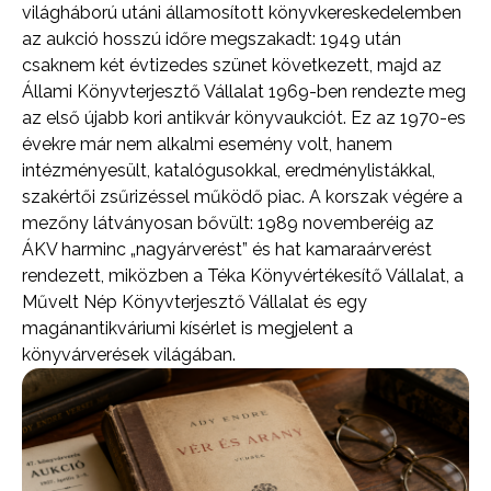
világháború utáni államosított könyvkereskedelemben
az aukció hosszú időre megszakadt: 1949 után
csaknem két évtizedes szünet következett, majd az
Állami Könyvterjesztő Vállalat 1969-ben rendezte meg
az első újabb kori antikvár könyvaukciót. Ez az 1970-es
évekre már nem alkalmi esemény volt, hanem
intézményesült, katalógusokkal, eredménylistákkal,
szakértői zsűrizéssel működő piac. A korszak végére a
mezőny látványosan bővült: 1989 novemberéig az
ÁKV harminc „nagyárverést” és hat kamaraárverést
rendezett, miközben a Téka Könyvértékesítő Vállalat, a
Művelt Nép Könyvterjesztő Vállalat és egy
magánantikváriumi kísérlet is megjelent a
könyvárverések világában.