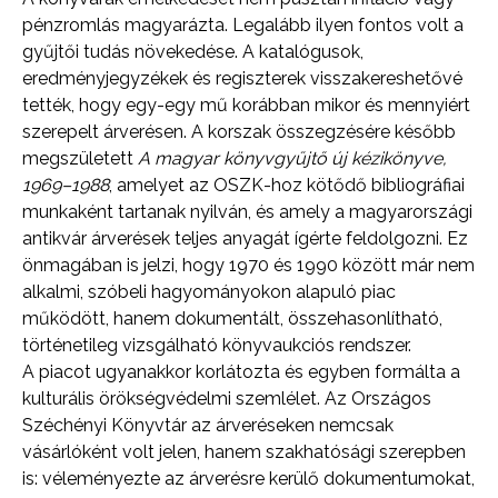
pénzromlás magyarázta. Legalább ilyen fontos volt a
gyűjtői tudás növekedése. A katalógusok,
eredményjegyzékek és regiszterek visszakereshetővé
tették, hogy egy-egy mű korábban mikor és mennyiért
szerepelt árverésen. A korszak összegzésére később
megszületett
A magyar könyvgyűjtő új kézikönyve,
1969–1988
, amelyet az OSZK-hoz kötődő bibliográfiai
munkaként tartanak nyilván, és amely a magyarországi
antikvár árverések teljes anyagát ígérte feldolgozni. Ez
önmagában is jelzi, hogy 1970 és 1990 között már nem
alkalmi, szóbeli hagyományokon alapuló piac
működött, hanem dokumentált, összehasonlítható,
történetileg vizsgálható könyvaukciós rendszer.
A piacot ugyanakkor korlátozta és egyben formálta a
kulturális örökségvédelmi szemlélet. Az Országos
Széchényi Könyvtár az árveréseken nemcsak
vásárlóként volt jelen, hanem szakhatósági szerepben
is: véleményezte az árverésre kerülő dokumentumokat,