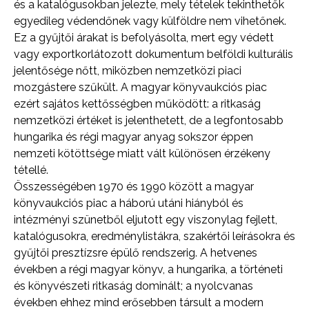
és a katalógusokban jelezte, mely tételek tekinthetők
egyedileg védendőnek vagy külföldre nem vihetőnek.
Ez a gyűjtői árakat is befolyásolta, mert egy védett
vagy exportkorlátozott dokumentum belföldi kulturális
jelentősége nőtt, miközben nemzetközi piaci
mozgástere szűkült. A magyar könyvaukciós piac
ezért sajátos kettősségben működött: a ritkaság
nemzetközi értéket is jelenthetett, de a legfontosabb
hungarika és régi magyar anyag sokszor éppen
nemzeti kötöttsége miatt vált különösen érzékeny
tétellé.
Összességében 1970 és 1990 között a magyar
könyvaukciós piac a háború utáni hiányból és
intézményi szünetből eljutott egy viszonylag fejlett,
katalógusokra, eredménylistákra, szakértői leírásokra és
gyűjtői presztízsre épülő rendszerig. A hetvenes
években a régi magyar könyv, a hungarika, a történeti
és könyvészeti ritkaság dominált; a nyolcvanas
években ehhez mind erősebben társult a modern