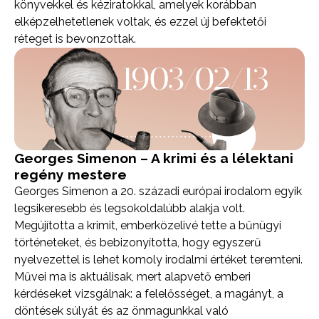
könyvekkel és kéziratokkal, amelyek korábban
elképzelhetetlenek voltak, és ezzel új befektetői
réteget is bevonzottak.
Georges Simenon – A krimi és a lélektani
regény mestere
Georges Simenon a 20. századi európai irodalom egyik
legsikeresebb és legsokoldalúbb alakja volt.
Megújította a krimit, emberközelivé tette a bűnügyi
történeteket, és bebizonyította, hogy egyszerű
nyelvezettel is lehet komoly irodalmi értéket teremteni.
Művei ma is aktuálisak, mert alapvető emberi
kérdéseket vizsgálnak: a felelősséget, a magányt, a
döntések súlyát és az önmagunkkal való