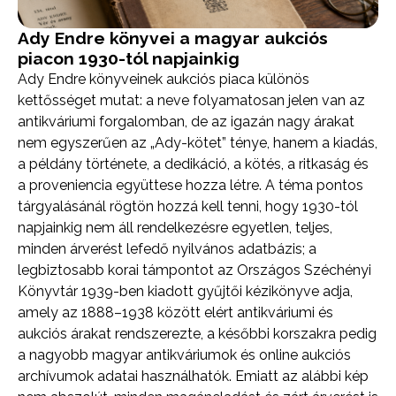
Ady Endre könyvei a magyar aukciós
piacon 1930-tól napjainkig
Ady Endre könyveinek aukciós piaca különös
kettősséget mutat: a neve folyamatosan jelen van az
antikváriumi forgalomban, de az igazán nagy árakat
nem egyszerűen az „Ady-kötet” ténye, hanem a kiadás,
a példány története, a dedikáció, a kötés, a ritkaság és
a proveniencia együttese hozza létre. A téma pontos
tárgyalásánál rögtön hozzá kell tenni, hogy 1930-tól
napjainkig nem áll rendelkezésre egyetlen, teljes,
minden árverést lefedő nyilvános adatbázis; a
legbiztosabb korai támpontot az Országos Széchényi
Könyvtár 1939-ben kiadott gyűjtői kézikönyve adja,
amely az 1888–1938 között elért antikváriumi és
aukciós árakat rendszerezte, a későbbi korszakra pedig
a nagyobb magyar antikváriumok és online aukciós
archívumok adatai használhatók. Emiatt az alábbi kép