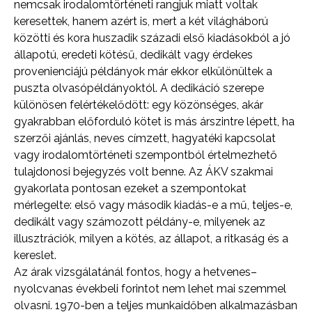
nemcsak irodalomtörténeti rangjuk miatt voltak
keresettek, hanem azért is, mert a két világháború
közötti és kora huszadik századi első kiadásokból a jó
állapotú, eredeti kötésű, dedikált vagy érdekes
provenienciájú példányok már ekkor elkülönültek a
puszta olvasópéldányoktól. A dedikáció szerepe
különösen felértékelődött: egy közönséges, akár
gyakrabban előforduló kötet is más árszintre lépett, ha
szerzői ajánlás, neves címzett, hagyatéki kapcsolat
vagy irodalomtörténeti szempontból értelmezhető
tulajdonosi bejegyzés volt benne. Az ÁKV szakmai
gyakorlata pontosan ezeket a szempontokat
mérlegelte: első vagy második kiadás-e a mű, teljes-e,
dedikált vagy számozott példány-e, milyenek az
illusztrációk, milyen a kötés, az állapot, a ritkaság és a
kereslet.
Az árak vizsgálatánál fontos, hogy a hetvenes–
nyolcvanas évekbeli forintot nem lehet mai szemmel
olvasni. 1970-ben a teljes munkaidőben alkalmazásban