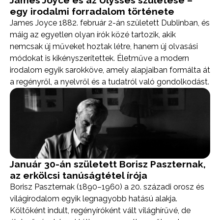
James Joyce és az Ulysses születése –
egy irodalmi forradalom története
James Joyce 1882. február 2-án született Dublinban, és
máig az egyetlen olyan írók közé tartozik, akik
nemcsak új műveket hoztak létre, hanem új olvasási
módokat is kikényszerítettek. Életműve a modern
irodalom egyik sarokköve, amely alapjaiban formálta át
a regényről, a nyelvről és a tudatról való gondolkodást.
Január 30-án született Borisz Paszternak,
az erkölcsi tanúságtétel írója
Borisz Paszternak (1890–1960) a 20. századi orosz és
világirodalom egyik legnagyobb hatású alakja.
Költőként indult, regényíróként vált világhírűvé, de