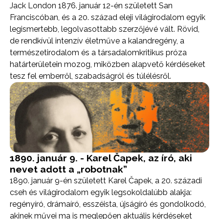
Jack London 1876. január 12-én született San
Franciscóban, és a 20. század eleji világirodalom egyik
legismertebb, legolvasottabb szerzőjévé vált. Rövid,
de rendkívül intenzív életműve a kalandregény, a
természetirodalom és a társadalomkritikus próza
határterületein mozog, miközben alapvető kérdéseket
tesz fel emberről, szabadságról és túlélésről.
1890. január 9. - Karel Čapek, az író, aki
nevet adott a „robotnak”
1890. január 9-én született Karel Čapek, a 20. századi
cseh és világirodalom egyik legsokoldalúbb alakja:
regényíró, drámaíró, esszéista, újságíró és gondolkodó,
akinek művei ma is meglepően aktuális kérdéseket