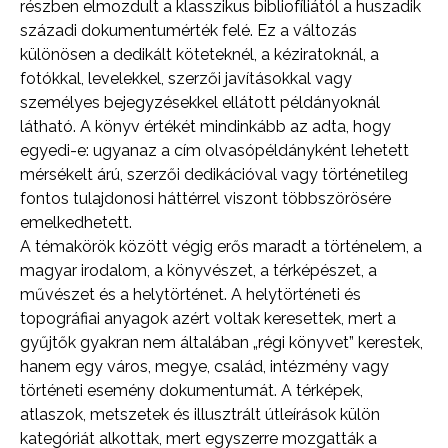
részben elmozdult a klasszikus bibliofíliától a huszadik
századi dokumentumérték felé. Ez a változás
különösen a dedikált köteteknél, a kéziratoknál, a
fotókkal, levelekkel, szerzői javításokkal vagy
személyes bejegyzésekkel ellátott példányoknál
látható. A könyv értékét mindinkább az adta, hogy
egyedi-e: ugyanaz a cím olvasópéldányként lehetett
mérsékelt árú, szerzői dedikációval vagy történetileg
fontos tulajdonosi háttérrel viszont többszörösére
emelkedhetett.
A témakörök között végig erős maradt a történelem, a
magyar irodalom, a könyvészet, a térképészet, a
művészet és a helytörténet. A helytörténeti és
topográfiai anyagok azért voltak keresettek, mert a
gyűjtők gyakran nem általában „régi könyvet” kerestek,
hanem egy város, megye, család, intézmény vagy
történeti esemény dokumentumát. A térképek,
atlaszok, metszetek és illusztrált útleírások külön
kategóriát alkottak, mert egyszerre mozgatták a