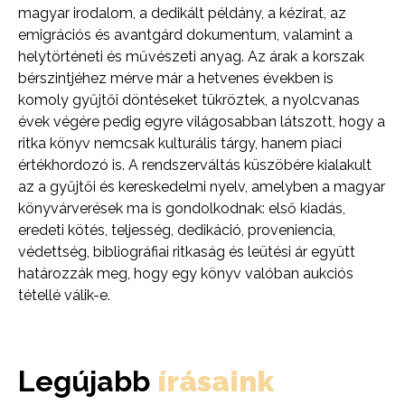
magyar irodalom, a dedikált példány, a kézirat, az
emigrációs és avantgárd dokumentum, valamint a
helytörténeti és művészeti anyag. Az árak a korszak
bérszintjéhez mérve már a hetvenes években is
komoly gyűjtői döntéseket tükröztek, a nyolcvanas
évek végére pedig egyre világosabban látszott, hogy a
ritka könyv nemcsak kulturális tárgy, hanem piaci
értékhordozó is. A rendszerváltás küszöbére kialakult
az a gyűjtői és kereskedelmi nyelv, amelyben a magyar
könyvárverések ma is gondolkodnak: első kiadás,
eredeti kötés, teljesség, dedikáció, proveniencia,
védettség, bibliográfiai ritkaság és leütési ár együtt
határozzák meg, hogy egy könyv valóban aukciós
tétellé válik-e.
Legújabb
írásaink