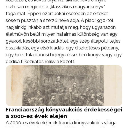
biztosan megidézi a „klasszikus magyar könyv”
fogalmát. Éppen ezért Jókai esetében az értéket
sosem pusztán a szerző neve adja. A piac 1930-tól
napjainkig inkább azt mutatja meg, hogy ugyanazon
életművön belül milyen hatalmas különbség van egy
gyakori, későbbi sorozatkötet, egy szép állapotú teljes
összkiadás, egy első kiadás, egy díszkötéses példány,
egy híres tulajdonosi bejegyzéssel bíró könyv vagy egy
dedikált, kéziratos relikvia között.
Franciaország könyvaukciós érdekességei
a 2000-es évek elején
A 2000-es évek elejének francia könyvaukciós világa