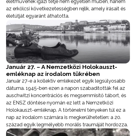
életművének igazi tétje nem egyetlen műben, hanem
az erkölcsi következetességben rejlik, amely írásait és
életútját egyaránt áthatotta.
Január 27. – A Nemzetközi Holokauszt-
emléknap az irodalom tükrében
Január 27-e a kollektív emlékezet egyik legsúlyosabb
dátuma. 1945-ben ezen a napon szabadították fel az
auschwitzi koncentrációs és megsemmisítő tábort, és
az ENSZ döntése nyomán ez lett a Nemzetközi
Holokauszt-emléknap. A történelmi tényeken túl ez a
nap az irodalom számára is megkerülhetetlen: a 20.
század egyik legmélyebb morális traumáját hordozza.