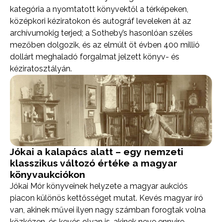
kategória a nyomtatott könyvektől a térképeken,
középkori kéziratokon és autográf leveleken át az
archívumokig terjed; a Sotheby’s hasonlóan széles
mezőben dolgozik, és az elmúlt öt évben 400 millió
dollárt meghaladó forgalmat jelzett könyv- és
kéziratosztályán.
Jókai a kalapács alatt – egy nemzeti
klasszikus változó értéke a magyar
könyvaukciókon
Jókai Mór könyveinek helyzete a magyar aukciós
piacon különös kettősséget mutat. Kevés magyar író
van, akinek művei ilyen nagy számban forogtak volna
közkézen, és kevés olyan is, akinek neve ennyire