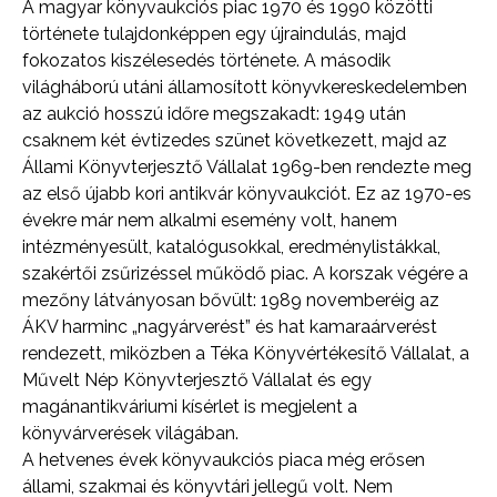
A magyar könyvaukciós piac 1970 és 1990 közötti
története tulajdonképpen egy újraindulás, majd
fokozatos kiszélesedés története. A második
világháború utáni államosított könyvkereskedelemben
az aukció hosszú időre megszakadt: 1949 után
csaknem két évtizedes szünet következett, majd az
Állami Könyvterjesztő Vállalat 1969-ben rendezte meg
az első újabb kori antikvár könyvaukciót. Ez az 1970-es
évekre már nem alkalmi esemény volt, hanem
intézményesült, katalógusokkal, eredménylistákkal,
szakértői zsűrizéssel működő piac. A korszak végére a
mezőny látványosan bővült: 1989 novemberéig az
ÁKV harminc „nagyárverést” és hat kamaraárverést
rendezett, miközben a Téka Könyvértékesítő Vállalat, a
Művelt Nép Könyvterjesztő Vállalat és egy
magánantikváriumi kísérlet is megjelent a
könyvárverések világában.
A hetvenes évek könyvaukciós piaca még erősen
állami, szakmai és könyvtári jellegű volt. Nem