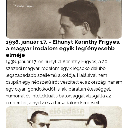
1938. január 17. - Elhunyt Karinthy Frigyes,
a magyar irodalom egyik legfényesebb
elméje
1938. január 17-én hunyt el Karinthy Frigyes, a 20.
századi magyar irodalom egyik legsokoldalúbb,
legszabadabb szellemű alkotója. Halálával nem
csupán egy népszerű írót veszített el az ország, hanem
egy olyan gondolkodót is, aki páratlan élességgel,
humorral és intellektuális bátorsággal vizsgálta az
emberi lét, a nyelv és a társadalom kérdéseit.