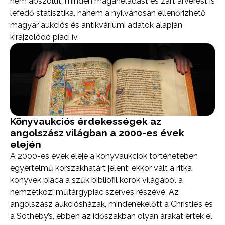
nem abszolút, minden magáneladást és zárt árverést is
lefedő statisztika, hanem a nyilvánosan ellenőrizhető
magyar aukciós és antikváriumi adatok alapján
kirajzolódó piaci ív.
Könyvaukciós érdekességek az
angolszász világban a 2000-es évek
elején
A 2000-es évek eleje a könyvaukciók történetében
egyértelmű korszakhatárt jelent: ekkor vált a ritka
könyvek piaca a szűk bibliofil körök világából a
nemzetközi műtárgypiac szerves részévé. Az
angolszász aukciósházak, mindenekelőtt a Christie’s és
a Sotheby’s, ebben az időszakban olyan árakat értek el