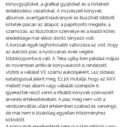
könyvgyűjtőket, a grafikai gyűjtőket és a történeti
érdeklődésű vásárlókat. A művészeti könyvek,
albumok, avantgárd kiadványok és illusztrált bibliofil
kötetek piacán az állapot, a papírborító megléte, a
számozás, az illusztrátor személye és a kiadói kötés
eredetisége már ekkor döntő tényező volt.
A korszak egyik legfontosabb változása az volt, hogy
az aukciós piac a nyolcvanas évek végére
többközpontúvá vált. A Téka 1989-ben például májusi
és novemberi antikvár könyvaukciót is rendezett,
utóbbi a vállalat VII. számú aukciójaként, 142 oldalas
katalógussal jelent meg. Ez jól mutatja, hogy az ÁKV
mellett más állami vagy vállalati szereplők is
igyekeztek részt venni a ritkább könyvek szervezett
árverési értékesítésében. A piac még nem volt a
rendszerváltás utáni értelemben szabad és versengő,
de már nem is kizárólag egyetlen intézményhez
kötődött.
A könyvárak emelkedését nem pusztán infláció vagy