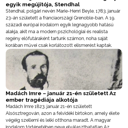
egyik megújítója, Stendhal
Stendhal, polgári nevén Marie-Henri Beyle, 1783. január
23-án született a franciaországi Grenoble-ban. A 19.
századi európai irodalom egyik legnagyobb hatású
alakja, akit ma a modern pszichológiai és realista
regény előfutáraként tartunk számon, noha saját
korában művei csak korlátozott elismerést kaptak.
Madách Imre – január 21-én született Az
ember tragédiája alkotója
Madách Imre 1823. január 21-én született
Alsósztregován, azon a felvidéki birtokon, amely élete
végéig szellemi és lelki otthona maradt. A magyar
irodalom történetében neve elválaszthatatlan Az