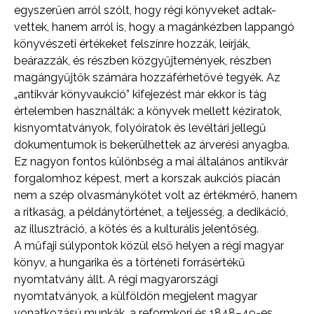
egyszerűen arról szólt, hogy régi könyveket adtak-
vettek, hanem arról is, hogy a magánkézben lappangó
könyvészeti értékeket felszínre hozzák, leírják,
beárazzák, és részben közgyűjtemények, részben
magángyűjtők számára hozzáférhetővé tegyék. Az
„antikvár könyvaukció” kifejezést már ekkor is tág
értelemben használták: a könyvek mellett kéziratok,
kisnyomtatványok, folyóiratok és levéltári jellegű
dokumentumok is bekerülhettek az árverési anyagba.
Ez nagyon fontos különbség a mai általános antikvár
forgalomhoz képest, mert a korszak aukciós piacán
nem a szép olvasmánykötet volt az értékmérő, hanem
a ritkaság, a példánytörténet, a teljesség, a dedikáció,
az illusztráció, a kötés és a kulturális jelentőség.
A műfaji súlypontok közül első helyen a régi magyar
könyv, a hungarika és a történeti forrásértékű
nyomtatvány állt. A régi magyarországi
nyomtatványok, a külföldön megjelent magyar
vonatkozású munkák, a reformkori és 1848–49-es