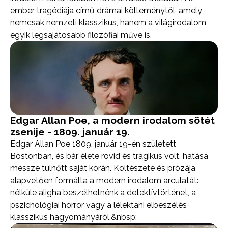
ember tragédiája című drámai költeménytől, amely
nemcsak nemzeti klasszikus, hanem a világirodalom
egyik legsajátosabb filozófiai műve is.
Edgar Allan Poe, a modern irodalom sötét
zsenije - 1809. január 19.
Edgar Allan Poe 1809. január 19-én született
Bostonban, és bár élete rövid és tragikus volt, hatása
messze túlnőtt saját korán. Költészete és prózája
alapvetően formálta a modern irodalom arculatát:
nélküle aligha beszélhetnénk a detektívtörténet, a
pszichológiai horror vagy a lélektani elbeszélés
klasszikus hagyományáról.&nbsp;