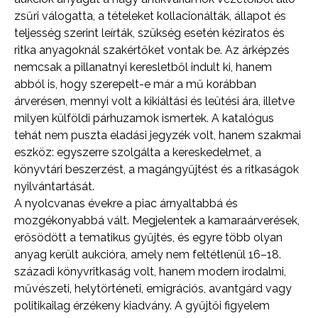
zsűri válogatta, a tételeket kollacionálták, állapot és
teljesség szerint leírták, szükség esetén kéziratos és
ritka anyagoknál szakértőket vontak be. Az árképzés
nemcsak a pillanatnyi keresletből indult ki, hanem
abból is, hogy szerepelt-e már a mű korábban
árverésen, mennyi volt a kikiáltási és leütési ára, illetve
milyen külföldi párhuzamok ismertek. A katalógus
tehát nem puszta eladási jegyzék volt, hanem szakmai
eszköz: egyszerre szolgálta a kereskedelmet, a
könyvtári beszerzést, a magángyűjtést és a ritkaságok
nyilvántartását.
A nyolcvanas évekre a piac árnyaltabbá és
mozgékonyabbá vált. Megjelentek a kamaraárverések,
erősödött a tematikus gyűjtés, és egyre több olyan
anyag került aukcióra, amely nem feltétlenül 16–18.
századi könyvritkaság volt, hanem modern irodalmi,
művészeti, helytörténeti, emigrációs, avantgárd vagy
politikailag érzékeny kiadvány. A gyűjtői figyelem