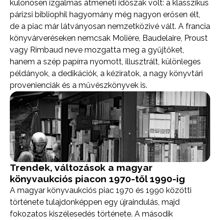
különösen izgalmas átmeneti időszak volt: a klasszikus
párizsi bibliophil hagyomány még nagyon erősen élt,
de a piac már látványosan nemzetközivé vált. A francia
könyvárveréseken nemcsak Molière, Baudelaire, Proust
vagy Rimbaud neve mozgatta meg a gyűjtőket,
hanem a szép papírra nyomott, illusztrált, különleges
példányok, a dedikációk, a kéziratok, a nagy könyvtári
provenienciák és a művészkönyvek is.
Trendek, változások a magyar
könyvaukciós piacon 1970-től 1990-ig
A magyar könyvaukciós piac 1970 és 1990 közötti
története tulajdonképpen egy újraindulás, majd
fokozatos kiszélesedés története. A második