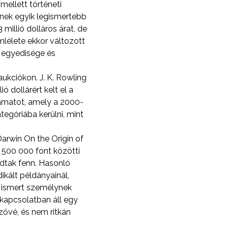
mellett történeti
nnek egyik legismertebb
millió dolláros árat, de
mlélete ekkor változott
, egyedisége és
ukciókon. J. K. Rowling
ó dollárért kelt el a
lyamatot, amely a 2000-
tegóriába kerülni, mint
 Darwin On the Origin of
500 000 font közötti
adtak fenn. Hasonló
kált példányainál,
ó ismert személynek
 kapcsolatban áll egy
zővé, és nem ritkán