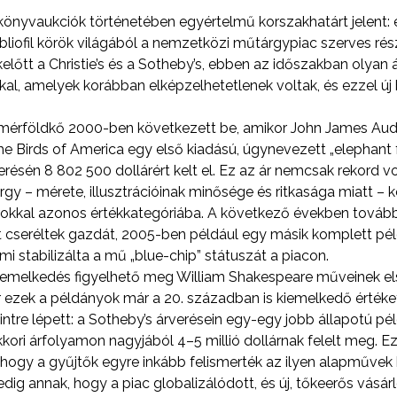
könyvaukciók történetében egyértelmű korszakhatárt jelent: ek
bliofil körök világából a nemzetközi műtárgypiac szerves ré
lőtt a Christie’s és a Sotheby’s, ebben az időszakban olyan á
kal, amelyek korábban elképzelhetetlenek voltak, és ezzel új 
 mérföldkő 2000-ben következett be, amikor John James A
e Birds of America egy első kiadású, úgynevezett „elephant 
verésén 8 802 500 dollárért kelt el. Ez az ár nemcsak rekord v
 tárgy – mérete, illusztrációinak minősége és ritkasága miatt – 
okkal azonos értékkategóriába. A következő években tovább
 cseréltek gazdát, 2005-ben például egy másik komplett pél
ami stabilizálta a mű „blue-chip” státuszát a piacon.
emelkedés figyelhető meg William Shakespeare műveinek els
ár ezek a példányok már a 20. században is kiemelkedő értéke
zintre lépett: a Sotheby’s árverésein egy-egy jobb állapotú pél
 akkori árfolyamon nagyjából 4–5 millió dollárnak felelt meg.
hogy a gyűjtők egyre inkább felismerték az ilyen alapművek k
dig annak, hogy a piac globalizálódott, és új, tőkeerős vásár