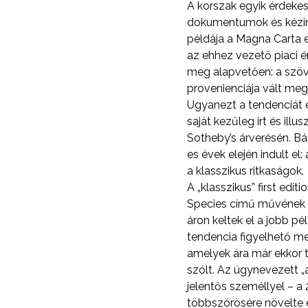
A korszak egyik érdekes
dokumentumok és kézira
példája a Magna Carta e
az ehhez vezető piaci é
meg alapvetően: a szöve
provenienciája vált me
Ugyanezt a tendenciát e
saját kezűleg írt és illu
Sotheby’s árverésén. Bá
es évek elején indult el
a klasszikus ritkaságok.
A „klasszikus” first edi
Species című művének e
áron keltek el a jobb p
tendencia figyelhető me
amelyek ára már ekkor t
szólt. Az úgynevezett „
jelentős személlyel – a
többszörösére növelte 