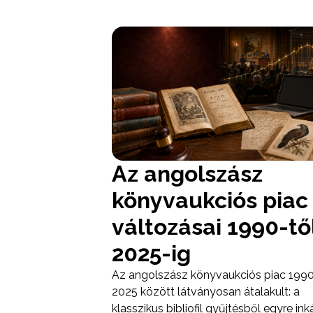
Az angolszász
könyvaukciós piac
változásai 1990-tő
2025-ig
Az angolszász könyvaukciós piac 1990
2025 között látványosan átalakult: a
klasszikus bibliofil gyűjtésből egyre in