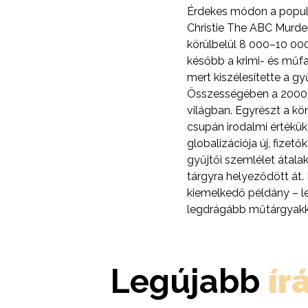
Érdekes módon a populá
Christie The ABC Murde
körülbelül 8 000–10 000
később a krimi- és műfa
mert kiszélesítette a gy
Összességében a 2000-e
világban. Egyrészt a kö
csupán irodalmi értékük
globalizációja új, fizet
gyűjtői szemlélet átalak
tárgyra helyeződött át.
kiemelkedő példány – leg
legdrágább műtárgyakka
Legújabb
ír