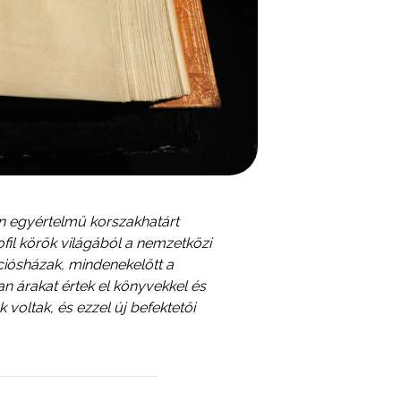
n egyértelmű korszakhatárt
iofil körök világából a nemzetközi
iósházak, mindenekelőtt a
an árakat értek el könyvekkel és
voltak, és ezzel új befektetői