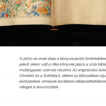
A 2000-es évek eleje a könyvaukciók történetébe
jelent: ekkor vált a ritka könyvek piaca a szűk bibl
műtárgypiac szerves részévé. Az angolszász aukc
Christie’s és a Sotheby’s, ebben az időszakban oly
kéziratokkal, amelyek korábban elképzelhetetlenek 
réteget is bevonzottak.