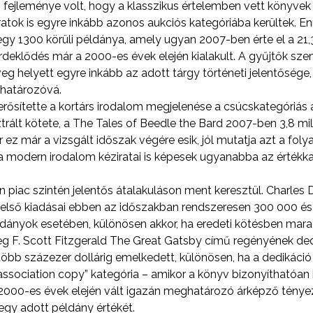
 fejleménye volt, hogy a klasszikus értelemben vett könyvek 
tok is egyre inkább azonos aukciós kategóriába kerültek. E
gy 1300 körüli példánya, amely ugyan 2007-ben érte el a 21,3 
rdeklődés már a 2000-es évek elején kialakult. A gyűjtők sze
g helyett egyre inkább az adott tárgy történeti jelentősége
ghatározóvá.
rősítette a kortárs irodalom megjelenése a csúcskategóriás a
sztrált kötete, a The Tales of Beedle the Bard 2007-ben 3,8 milli
r ez már a vizsgált időszak végére esik, jól mutatja azt a fo
: a modern irodalom kéziratai is képesek ugyanabba az értékka
tion piac szintén jelentős átalakuláson ment keresztül. Charles
lső kiadásai ebben az időszakban rendszeresen 300 000 és 
éldányok esetében, különösen akkor, ha eredeti kötésben mar
g F. Scott Fitzgerald The Great Gatsby című regényének dedi
öbb százezer dollárig emelkedett, különösen, ha a dedikáci
association copy” kategória – amikor a könyv bizonyíthatóan
 2000-es évek elején vált igazán meghatározó árképző ténye
egy adott példány értékét.