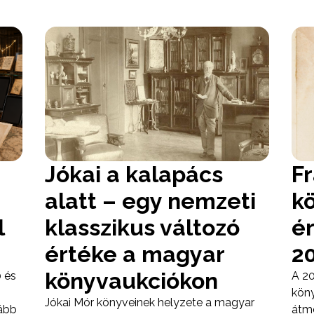
Jókai a kalapács
F
alatt – egy nemzeti
k
l
klasszikus változó
é
értéke a magyar
2
könyvaukciókon
 és
A 20
köny
Jókai Mór könyveinek helyzete a magyar
kább
átme