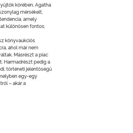
gyűjtők körében. Agatha
szonylag mérsékelt,
 tendencia, amely
mat különösen fontos,
sz könyvaukciós
cra, ahol már nem
váltak. Másrészt a piac
kat. Harmadrészt pedig a
i, történeti jelentőségű
 amelyben egy-egy
ról – akár a