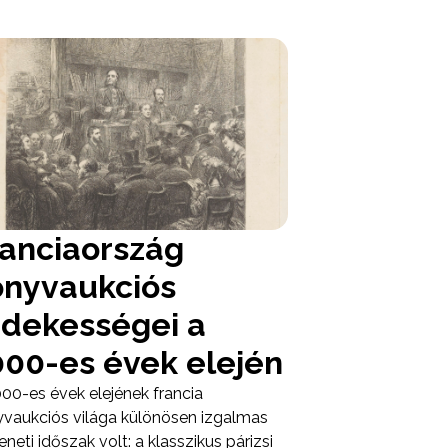
ranciaország
önyvaukciós
rdekességei a
000-es évek elején
00-es évek elejének francia
vaukciós világa különösen izgalmas
neti időszak volt: a klasszikus párizsi