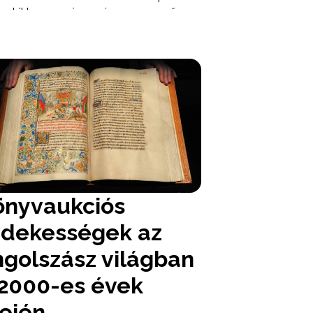
liophil hagyomány még nagyon erősen
 de a piac már látványosan
etközivé vált. A francia
yvárveréseken nemcsak Molière,
elaire, Proust vagy Rimbaud neve
gatta meg a gyűjtőket, hanem a szép
rra nyomott, illusztrált, különleges
ányok, a dedikációk, a kéziratok, a
 könyvtári provenienciák és a
észkönyvek is.
önyvaukciós
rdekességek az
ngolszász világban
 2000-es évek
lején