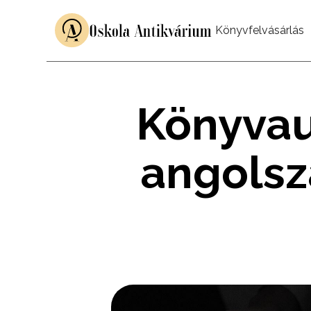
Könyvfelvásárlás
Könyvau
angolsz