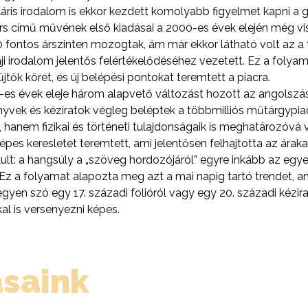
ris irodalom is ekkor kezdett komolyabb figyelmet kapni a 
rs című művének első kiadásai a 2000-es évek elején még vi
 fontos árszinten mozogtak, ám már ekkor látható volt az a
ji irodalom jelentős felértékelődéséhez vezetett. Ez a folya
űjtők körét, és új belépési pontokat teremtett a piacra.
s évek eleje három alapvető változást hozott az angolszá
nyvek és kéziratok végleg beléptek a többmilliós műtárgypia
, hanem fizikai és történeti tulajdonságaik is meghatározóvá 
őképes keresletet teremtett, ami jelentősen felhajtotta az ára
ult: a hangsúly a „szöveg hordozójáról” egyre inkább az egyed
 Ez a folyamat alapozta meg azt a mai napig tartó trendet,
yen szó egy 17. századi folióról vagy egy 20. századi kézirat
l is versenyezni képes.
ásaink