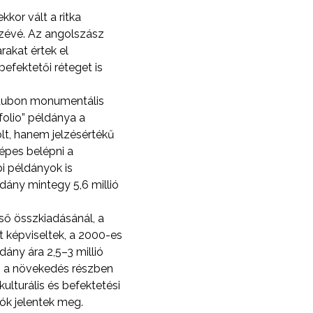
kor vált a ritka
szévé. Az angolszász
rakat értek el
befektetői réteget is
udubon monumentális
folio” példánya a
olt, hanem jelzésértékű
képes belépni a
i példányok is
dány mintegy 5,6 millió
ő összkiadásánál, a
t képviseltek, a 2000-es
dány ára 2,5–3 millió
 Ez a növekedés részben
ulturális és befektetési
lók jelentek meg.