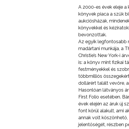
A 2000-es évek eleje a 
könyvek piaca a szűk bi
aukciósházak, mindeneke
könyvekkel és kéziratok
bevonzottak.
Az egyik legfontosabb
madártani munkája, a Th
Christie’s New York-i ár
is: a könyv mint fizikai
festményekkel és szobr
többmilliós összegekért
dollárért talált vevőre, 
Hasonlóan látványos ár
First Folio esetében. B
évek elején az áruk új s
font körül alakult, ami
annak volt köszönhető, 
jelentőségét, részben pe