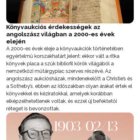
Könyvaukciós érdekességek az
angolszász világban a 2000-es évek
elején
A 2000-es évek eleje a könyvaukciók történetében
egyértelmű korszakhatárt jelent: ekkor vált a ritka
könyvek piaca a szűk bibliofil körök világából a
nemzetközi műtárgypiac szerves részévé. Az
angolszász aukciósházak, mindenekelőtt a Christie’s és
a Sotheby’s, ebben az időszakban olyan árakat értek el
könyvekkel és kéziratokkal, amelyek korábban
elképzelhetetlenek voltak, és ezzel új befektetői
réteget is bevonzottak.