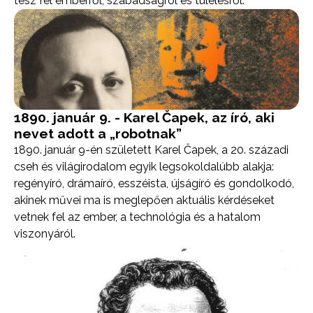
tesz fel emberről, szabadságról és túlélésről.
1890. január 9. - Karel Čapek, az író, aki
nevet adott a „robotnak”
1890. január 9-én született Karel Čapek, a 20. századi
cseh és világirodalom egyik legsokoldalúbb alakja:
regényíró, drámaíró, esszéista, újságíró és gondolkodó,
akinek művei ma is meglepően aktuális kérdéseket
vetnek fel az ember, a technológia és a hatalom
viszonyáról.