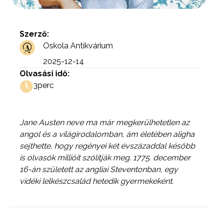
Szerző:
Oskola Antikvárium
2025-12-14
Olvasási idő:
3
perc
Jane Austen neve ma már megkerülhetetlen az
angol és a világirodalomban, ám életében aligha
sejthette, hogy regényei két évszázaddal később
is olvasók millióit szólítják meg. 1775. december
16-án született az angliai Steventonban, egy
vidéki lelkészcsalád hetedik gyermekeként.