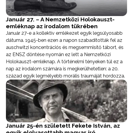
Január 27. – A Nemzetközi Holokauszt-
emléknap az irodalom tükrében
Január 27-e a kollektív emlékezet egyik legsúlyosabb
dátuma. 1945-ben ezen a napon szabadították fel az
auschwitzi koncentrációs és megsemmisítő tábort, és
az ENSZ döntése nyomán ez lett a Nemzetközi
Holokauszt-emléknap. A történelmi tényeken túl ez a
nap az irodalom számára is megkerülhetetlen: a 20.
század egyik legmélyebb morális traumáját hordozza.
Január 25-én született Fekete István, az
egyik elolvasottabb magyar író