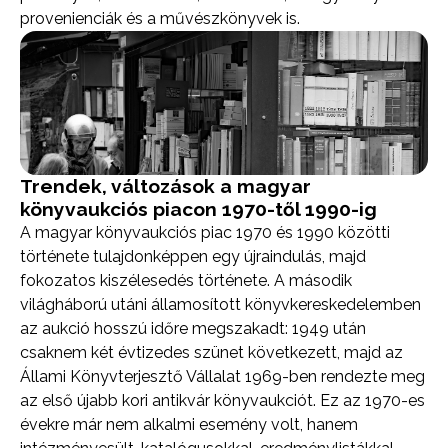
provenienciák és a művészkönyvek is.
Trendek, változások a magyar
könyvaukciós piacon 1970-től 1990-ig
A magyar könyvaukciós piac 1970 és 1990 közötti
története tulajdonképpen egy újraindulás, majd
fokozatos kiszélesedés története. A második
világháború utáni államosított könyvkereskedelemben
az aukció hosszú időre megszakadt: 1949 után
csaknem két évtizedes szünet következett, majd az
Állami Könyvterjesztő Vállalat 1969-ben rendezte meg
az első újabb kori antikvár könyvaukciót. Ez az 1970-es
évekre már nem alkalmi esemény volt, hanem