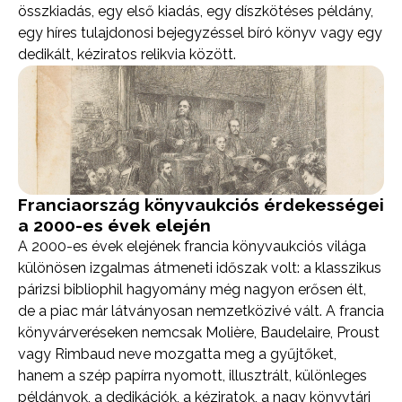
összkiadás, egy első kiadás, egy díszkötéses példány,
egy híres tulajdonosi bejegyzéssel bíró könyv vagy egy
dedikált, kéziratos relikvia között.
Franciaország könyvaukciós érdekességei
a 2000-es évek elején
A 2000-es évek elejének francia könyvaukciós világa
különösen izgalmas átmeneti időszak volt: a klasszikus
párizsi bibliophil hagyomány még nagyon erősen élt,
de a piac már látványosan nemzetközivé vált. A francia
könyvárveréseken nemcsak Molière, Baudelaire, Proust
vagy Rimbaud neve mozgatta meg a gyűjtőket,
hanem a szép papírra nyomott, illusztrált, különleges
példányok, a dedikációk, a kéziratok, a nagy könyvtári