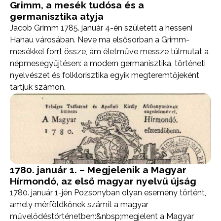
Grimm, a mesék tudósa és a
germanisztika atyja
Jacob Grimm 1785. január 4-én született a hesseni
Hanau városában. Neve ma elsősorban a Grimm-
mesékkel forrt össze, ám életműve messze túlmutat a
népmesegyűjtésen: a modern germanisztika, történeti
nyelvészet és folklorisztika egyik megteremtőjeként
tartjuk számon.
1780. január 1. – Megjelenik a Magyar
Hírmondó, az első magyar nyelvű újság
1780. január 1-jén Pozsonyban olyan esemény történt,
amely mérföldkőnek számít a magyar
művelődéstörténetben:&nbsp;megjelent a Magyar