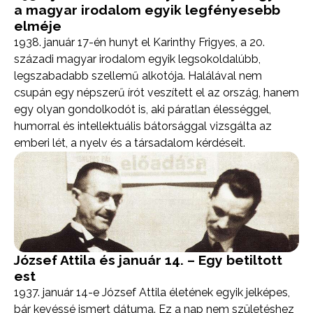
a magyar irodalom egyik legfényesebb
elméje
1938. január 17-én hunyt el Karinthy Frigyes, a 20.
századi magyar irodalom egyik legsokoldalúbb,
legszabadabb szellemű alkotója. Halálával nem
csupán egy népszerű írót veszített el az ország, hanem
egy olyan gondolkodót is, aki páratlan élességgel,
humorral és intellektuális bátorsággal vizsgálta az
emberi lét, a nyelv és a társadalom kérdéseit.
József Attila és január 14. – Egy betiltott
est
1937. január 14-e József Attila életének egyik jelképes,
bár kevéssé ismert dátuma. Ez a nap nem születéshez