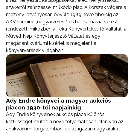
intézményesült, katalógusokkal, eredménylistákkal,
szakértői zsűrizéssel működő piac. A korszak végére a
mezőny látványosan bővült: 1989 novemberéig az
ÁKV harminc „nagyárverést” és hat kamaraárverést
rendezett, miközben a Téka Könyvértékesítő Vállalat, a
Művelt Nép Könyvterjesztő Vállalat és egy
magánantikváriumi kísérlet is megjelent a
könyvárverések világában.
Ady Endre könyvei a magyar aukciós
piacon 1930-tól napjainkig
Ady Endre könyveinek aukciós piaca különös
kettősséget mutat: a neve folyamatosan jelen van az
antikváriumi forgalomban, de az igazán nagy árakat