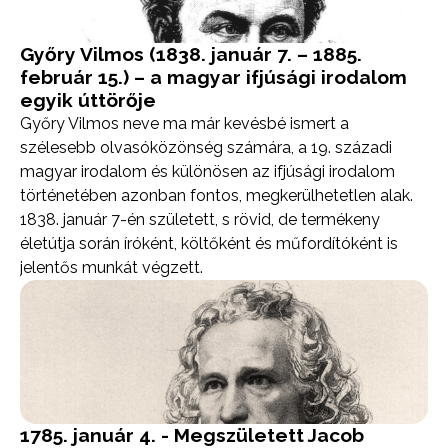
Győry Vilmos (1838. január 7. – 1885.
február 15.) – a magyar ifjúsági irodalom
egyik úttörője
Győry Vilmos neve ma már kevésbé ismert a
szélesebb olvasóközönség számára, a 19. századi
magyar irodalom és különösen az ifjúsági irodalom
történetében azonban fontos, megkerülhetetlen alak.
1838. január 7-én született, s rövid, de termékeny
életútja során íróként, költőként és műfordítóként is
jelentős munkát végzett.
1785. január 4. - Megszületett Jacob