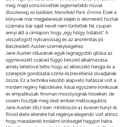
meg, majd sorra követték legismertebb művei:
Büszkeség és balítélet
,
Mansfield Park
,
Emma
. Ezek a
könyvek már megjelenésük idején is elismerést hoztak
számára, bár saját nevét nem tüntették fel: csupán
annyi állt a címlapon, hogy „egy hölgy tollából”. A
visszafogott nyilvánosság és az anonimitás jól
illeszkedett Austen személyiségéhez.
Jane Austen stílusának egyik legnagyobb újítása az
úgynevezett szabad függő beszéd alkalmazása,
amely lehetővé tette, hogy az elbeszélő hangja és a
szereplők gondolatai szinte észrevétlenül olvadjanak
össze. Ez a technika később alapvető hatással volt a
modern regény fejlődésére. Írásai egyszerre ironikusak
és empatikusak: finoman mosolyognak hőseiken, de
sosem fosztják meg őket emberi méltóságuktól.
Jane Austen 1817-ben, mindössze 41 évesen hunyt el.
Rövid élete ellenére hat regénye elegendő volt ahhoz,
hogy maradandó irodalmi örökséget hagyjon hátra.