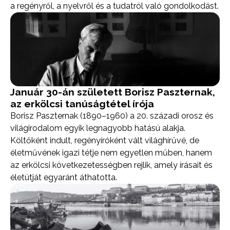
a regényről, a nyelvről és a tudatról való gondolkodást.
Január 30-án született Borisz Paszternak,
az erkölcsi tanúságtétel írója
Borisz Paszternak (1890–1960) a 20. századi orosz és
világirodalom egyik legnagyobb hatású alakja.
Költőként indult, regényíróként vált világhírűvé, de
életművének igazi tétje nem egyetlen műben, hanem
az erkölcsi következetességben rejlik, amely írásait és
életútját egyaránt áthatotta.