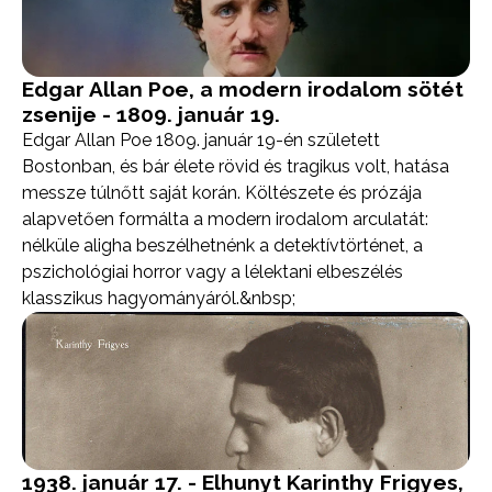
Edgar Allan Poe, a modern irodalom sötét
zsenije - 1809. január 19.
Edgar Allan Poe 1809. január 19-én született
Bostonban, és bár élete rövid és tragikus volt, hatása
messze túlnőtt saját korán. Költészete és prózája
alapvetően formálta a modern irodalom arculatát:
nélküle aligha beszélhetnénk a detektívtörténet, a
pszichológiai horror vagy a lélektani elbeszélés
klasszikus hagyományáról.&nbsp;
1938. január 17. - Elhunyt Karinthy Frigyes,