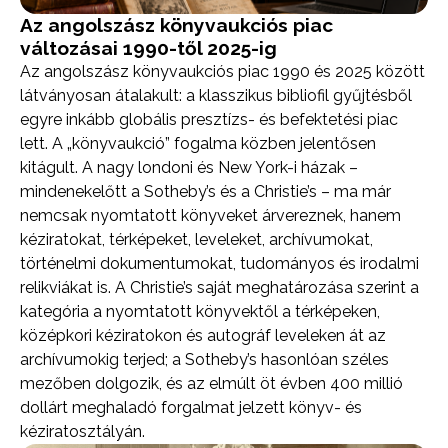
Az angolszász könyvaukciós piac
változásai 1990-től 2025-ig
Az angolszász könyvaukciós piac 1990 és 2025 között
látványosan átalakult: a klasszikus bibliofil gyűjtésből
egyre inkább globális presztízs- és befektetési piac
lett. A „könyvaukció” fogalma közben jelentősen
kitágult. A nagy londoni és New York-i házak –
mindenekelőtt a Sotheby’s és a Christie’s – ma már
nemcsak nyomtatott könyveket árvereznek, hanem
kéziratokat, térképeket, leveleket, archívumokat,
történelmi dokumentumokat, tudományos és irodalmi
relikviákat is. A Christie’s saját meghatározása szerint a
kategória a nyomtatott könyvektől a térképeken,
középkori kéziratokon és autográf leveleken át az
archívumokig terjed; a Sotheby’s hasonlóan széles
mezőben dolgozik, és az elmúlt öt évben 400 millió
dollárt meghaladó forgalmat jelzett könyv- és
kéziratosztályán.