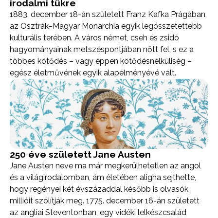
irodalmi tükre
1883. december 18-án született Franz Kafka Prágában,
az Osztrák–Magyar Monarchia egyik legösszetettebb
kulturális terében. A város német, cseh és zsidó
hagyományainak metszéspontjában nőtt fel, s ez a
többes kötődés – vagy éppen kötődésnélküliség –
egész életművének egyik alapélményévé vált.
250 éve született Jane Austen
Jane Austen neve ma már megkerülhetetlen az angol
és a világirodalomban, ám életében aligha sejthette,
hogy regényei két évszázaddal később is olvasók
millióit szólítják meg. 1775. december 16-án született
az angliai Steventonban, egy vidéki lelkészcsalád