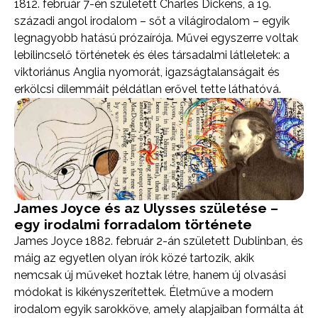
1812. február 7-én született Charles Dickens, a 19.
századi angol irodalom – sőt a világirodalom – egyik
legnagyobb hatású prózaírója. Művei egyszerre voltak
lebilincselő történetek és éles társadalmi látleletek: a
viktoriánus Anglia nyomorát, igazságtalanságait és
erkölcsi dilemmáit példátlan erővel tette láthatóvá.
James Joyce és az Ulysses születése –
egy irodalmi forradalom története
James Joyce 1882. február 2-án született Dublinban, és
máig az egyetlen olyan írók közé tartozik, akik
nemcsak új műveket hoztak létre, hanem új olvasási
módokat is kikényszerítettek. Életműve a modern
irodalom egyik sarokköve, amely alapjaiban formálta át