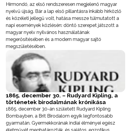
Hírmondó, az első rendszeresen megjelenő magyar
nyelvű újság. Bár a lap első pillantásra inkább hírközlő
és közéleti jellegű volt, hatása messze túlmutatott a
napi események közlésén: döntő szerepet játszott a
magyar nyelv nyilvános használatának
megerősítésében és a modern magyar sajtó
megszületésében.
1865. december 30. – Rudyard Kipling, a
történetek birodalmának krónikása
1865. december 30-án született Rudyard Kipling
Bombayben, a Brit Birodalom egyik legfontosabb
gyarmatán. Gyermekkorának indiai élményei egész
életművét meghatározták, és sajátos, egzotikus