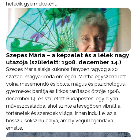
hetedik gyermekeként.
Szepes Mária – a képzelet és a lélek nagy
utazója (született: 1908. december 14.)
Szepes Mária alakja különös fényben ragyog a 20.
századi magyar irodalom egén. Mintha egyszerre lett
volna mesemondó és bölcs, mágus és pszichológus,
gyermekek barátja és titkos tanítások őrzője. 1908.
december 14-én született Budapesten, egy olyan
művészcsaládba, ahol szinte a levegőben vibrált a
történetek és szerepek világa. Innen indult el az a
hosszú, sokszínű pálya, amely végül legendává
emelte.