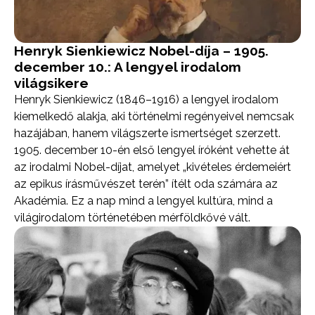
Henryk Sienkiewicz Nobel-díja – 1905.
december 10.: A lengyel irodalom
világsikere
Henryk Sienkiewicz (1846–1916) a lengyel irodalom
kiemelkedő alakja, aki történelmi regényeivel nemcsak
hazájában, hanem világszerte ismertséget szerzett.
1905. december 10-én első lengyel íróként vehette át
az irodalmi Nobel-díjat, amelyet „kivételes érdemeiért
az epikus írásművészet terén” ítélt oda számára az
Akadémia. Ez a nap mind a lengyel kultúra, mind a
világirodalom történetében mérföldkővé vált.