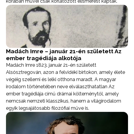
korában művei csak korlátozott elismerést kaptak.
Madách Imre – január 21-én született Az
ember tragédiája alkotója
Madách Imre 1823. január 21-én született
Alsósztregován, azon a felvidéki birtokon, amely élete
végéig szellemi és lelki otthona maradt. A magyar
irodalom történetében neve elválaszthatatlan Az
ember tragédiája című drámai költeménytől, amely
nemcsak nemzeti klasszikus, hanem a világirodalom
egyik legsajátosabb filozófiai műve is.