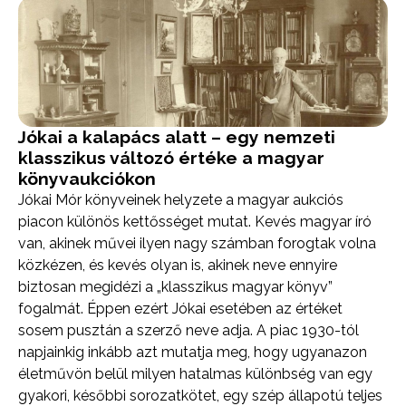
Jókai a kalapács alatt – egy nemzeti
klasszikus változó értéke a magyar
könyvaukciókon
Jókai Mór könyveinek helyzete a magyar aukciós
piacon különös kettősséget mutat. Kevés magyar író
van, akinek művei ilyen nagy számban forogtak volna
közkézen, és kevés olyan is, akinek neve ennyire
biztosan megidézi a „klasszikus magyar könyv”
fogalmát. Éppen ezért Jókai esetében az értéket
sosem pusztán a szerző neve adja. A piac 1930-tól
napjainkig inkább azt mutatja meg, hogy ugyanazon
életművön belül milyen hatalmas különbség van egy
gyakori, későbbi sorozatkötet, egy szép állapotú teljes