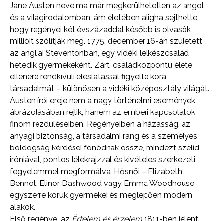
Jane Austen neve ma már megkerülhetetlen az angol
és a világirodalomban, ám életében aligha sejthette,
hogy regényei két évszázaddal később is olvasók
millióit szólítják meg. 1775. december 16-án született
az angliai Steventonban, egy vidéki lelkészcsalád
hetedik gyermekeként. Zárt, családközpontú élete
ellenére rendkívüli éleslátással figyelte kora
társadalmát – különösen a vidéki középosztály világát.
Austen írói ereje nem a nagy történelmi események
ábrázolásában rejlik, hanem az emberi kapcsolatok
finom rezdüléseiben. Regényeiben a házasság, az
anyagi biztonság, a társadalmi rang és a személyes
boldogság kérdései fonódnak össze, mindezt szelíd
iróniával, pontos lélekrajzzal és kivételes szerkezeti
fegyelemmel megformálva. Hősnői – Elizabeth
Bennet, Elinor Dashwood vagy Emma Woodhouse –
egyszerre koruk gyermekei és meglepően modern
alakok.
Első regénye, az
Értelem és érzelem
1811-ben jelent