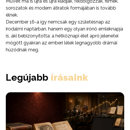
Műveit ma is újra és újra kiadják, feldolgozzák, filmek,
sorozatok és modern átiratok formájában is tovább
élnek.
December 16-a így nemcsak egy születésnap az
irodalmi naptárban, hanem egy olyan írónő emléknapja
is, aki bebizonyította: a hétköznapi élet apró jelenetei
mögött gyakran az emberi lélek legnagyobb drámái
húzódnak meg.
Legújabb
írásaink