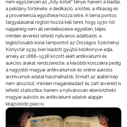
nem egyszerűen az „Ady-kötet” ténye, hanem a kiadás,
a példány története, a dedikáció, a kötés, a ritkaság és
a proveniencia együttese hozza létre. A téma pontos
tárgyalásánál rögtön hozzá kell tenni, hogy 1930-tól
napjainkig nem áll rendelkezésre egyetlen, teljes,
minden árverést lefedő nyilvános adatbázis; a
legbiztosabb korai támpontot az Országos Széchényi
Könyvtár 1939-ben kiadott gyűjtői kézikönyve adja,
amely az 1888–1938 között elért antikváriumi és
aukciós árakat rendszerezte, a későbbi korszakra pedig
a nagyobb magyar antikváriumok és online aukciós
archívumok adatai használhatók. Emiatt az alábbi kép
nem abszolút, minden magáneladást és zárt árverést is
lefedő statisztika, hanem a nyilvánosan ellenőrizhető
magyar aukciós és antikváriumi adatok alapján
kirajzolódó piaci ív.