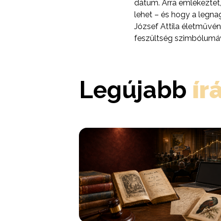
dátum. Arra emlékeztet,
lehet – és hogy a legna
József Attila életművé
feszültség szimbólumává
Legújabb
ír