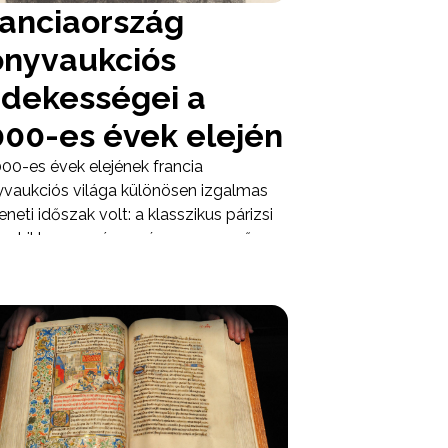
ranciaország
önyvaukciós
rdekességei a
000-es évek elején
00-es évek elejének francia
vaukciós világa különösen izgalmas
neti időszak volt: a klasszikus párizsi
liophil hagyomány még nagyon erősen
 de a piac már látványosan
etközivé vált. A francia
yvárveréseken nemcsak Molière,
elaire, Proust vagy Rimbaud neve
gatta meg a gyűjtőket, hanem a szép
rra nyomott, illusztrált, különleges
ányok, a dedikációk, a kéziratok, a
 könyvtári provenienciák és a