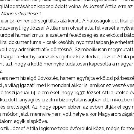
 látogatásához kapcsolódott volna, és József Attila erre az 
 Mann üdvözlésé
-t.
uár 14-én rendőrségi tiltás alá került. A hatóságok politikai 
zvényt, így József Attila nem olvashatta fel versét a nyilvá
rópai humanizmus, a szellemi felelősség és az erkölcsi bátor
lírai dokumentuma – csak később, nyomtatásban jelenhetet
 volt egy adminisztratív döntésnél. Szimbolikusan megmutat
ságát a Horthy-korszak végéhez közeledve, József Attila pol
int azt, hogy a költő mennyire tudatosan kapcsolta a magyar
z.
ers nem hízelgő üdvözlés, hanem egyfajta erkölcsi párbeszéd
i „a világ igazát” meri kimondani akkor is, amikor ez veszélyes
teszi január 14-e emlékét, hogy 1937 József Attila utolsó év
l küzdött, anyagi és érzelmi bizonytalanságban élt, miközben 
 érettségét. Az, hogy éppen ebben az évben tiltják el egy 
us módon jelzi, mennyire nem volt helye a kor Magyarországá
alom egyik alapköve.
tozik József Attila legismertebb évfordulói közé, mégis fonto