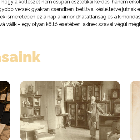
 hogy a költészet nem csupán esztétikai kérdés, hanem erkölcs
gyobb versek gyakran csendben, betiltva, késleltetve jutnak 
nek ismeretében ez a nap a kimondhatatlanság és a kimondás
 válik – egy olyan költő esetében, akinek szavai végül mégis 
ásaink