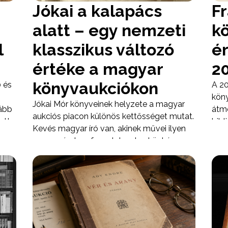
Jókai a kalapács
F
alatt – egy nemzeti
k
l
klasszikus változó
é
értéke a magyar
2
könyvaukciókon
 és
A 20
köny
Jókai Mór könyveinek helyzete a magyar
kább
átme
aukciós piacon különös kettősséget mutat.
ett.
bib
Kevés magyar író van, akinek művei ilyen
élt,
nagy számban forogtak volna közkézen,
 New
nemz
és kevés olyan is, akinek neve ennyire
’s
kön
biztosan megidézi a „klasszikus magyar
Baud
könyv” fogalmát. Éppen ezért Jókai
nem
moz
esetében az értéket sosem pusztán a
papí
szerző neve adja. A piac 1930-tól
péld
napjainkig inkább azt mutatja meg, hogy
almi
nagy
ugyanazon életművön belül milyen