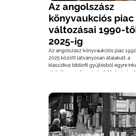
Az angolszász
könyvaukciós piac
változásai 1990-tő
2025-ig
Az angolszász könyvaukciós piac 1990
2025 között látványosan átalakult: a
klasszikus bibliofil gyűjtésből egyre in
globális presztízs- és befektetési piac l
A „könyvaukció” fogalma közben
jelentősen kitágult. A nagy londoni és
York-i házak – mindenekelőtt a Sotheby
és a Christie’s – ma már nemcsak
nyomtatott könyveket árvereznek, ha
kéziratokat, térképeket, leveleket,
archívumokat, történelmi
dokumentumokat, tudományos és irod