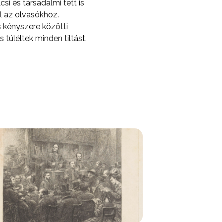
i és társadalmi tett is
el az olvasókhoz.
 kényszere közötti
túléltek minden tiltást.