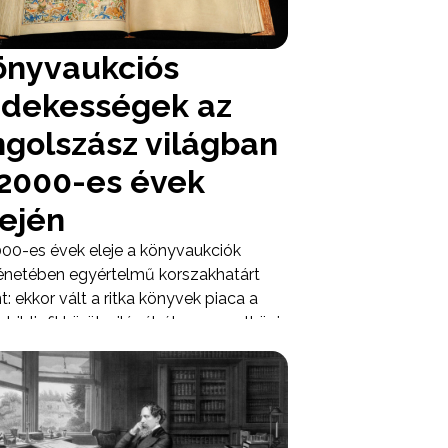
észkönyvek is.
önyvaukciós
rdekességek az
ngolszász világban
 2000-es évek
lején
00-es évek eleje a könyvaukciók
énetében egyértelmű korszakhatárt
nt: ekkor vált a ritka könyvek piaca a
 bibliofil körök világából a nemzetközi
rgypiac szerves részévé. Az
lszász aukciósházak, mindenekelőtt a
stie’s és a Sotheby’s, ebben az
zakban olyan árakat értek el
vekkel és kéziratokkal, amelyek