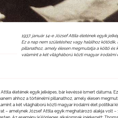
1937. január 14-e József Attila életének egyik jel
Ez a nap nem születéshez vagy halálhoz kötődik,
pillanathoz, amely élesen megmutatja a költő és k
valamint a két világháború közti magyar irodalmi él
f Attila életének egyik jelképes, bár kevéssé ismert dátuma. 
hanem ahhoz a történelmi pillanathoz, amely élesen megmuta
lamint a két világháború közti magyar irodalmi élet politikai k
at – amelynek József Attila egyik meghatározó alakja volt – 1
esten. Az esemény különleges alkalomnak ígérkezett: Thomas