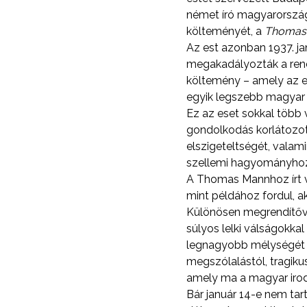
német író magyarországi
költeményét, a
Thomas
Az est azonban 1937. jan
megakadályozták a rende
költemény – amely az eu
egyik legszebb magyar 
Ez az eset sokkal több
gondolkodás korlátozott
elszigeteltségét, valam
szellemi hagyományho
A Thomas Mannhoz írt v
mint példához fordul, ak
Különösen megrendítővé 
súlyos lelki válságokka
legnagyobb mélységét és
megszólalástól, tragik
amely ma a magyar irod
Bár január 14-e nem tar