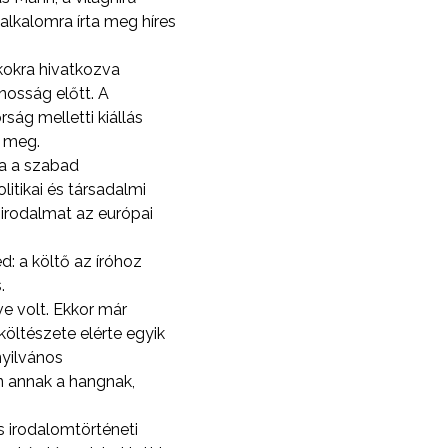
alkalomra írta meg híres
okokra hivatkozva
nosság előtt. A
ság melletti kiállás
t meg.
ta a szabad
itikai és társadalmi
 irodalmat az európai
: a költő az íróhoz
.
e volt. Ekkor már
költészete elérte egyik
nyilvános
n annak a hangnak,
s irodalomtörténeti