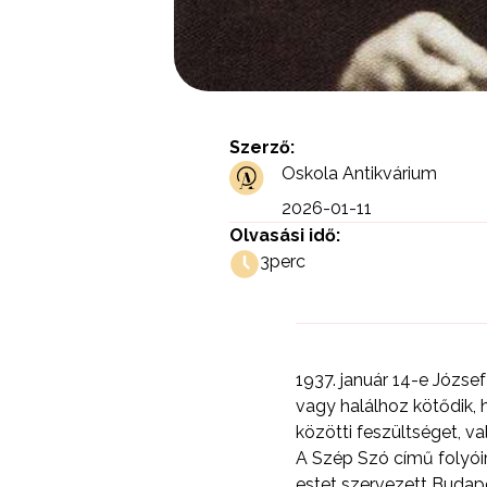
Szerző:
Oskola Antikvárium
2026-01-11
Olvasási idő:
3
perc
1937. január 14-e Józse
vagy halálhoz kötődik, 
közötti feszültséget, va
A Szép Szó című folyóir
estet szervezett Budap