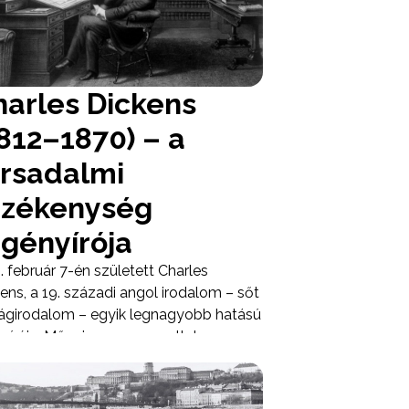
bban elképzelhetetlenek voltak, és
l új befektetői réteget is bevonzottak.
harles Dickens
812–1870) – a
ársadalmi
rzékenység
egényírója
. február 7-én született Charles
ens, a 19. századi angol irodalom – sőt
lágirodalom – egyik legnagyobb hatású
aírója. Művei egyszerre voltak
lincselő történetek és éles társadalmi
eletek: a viktoriánus Anglia nyomorát,
ságtalanságait és erkölcsi dilemmáit