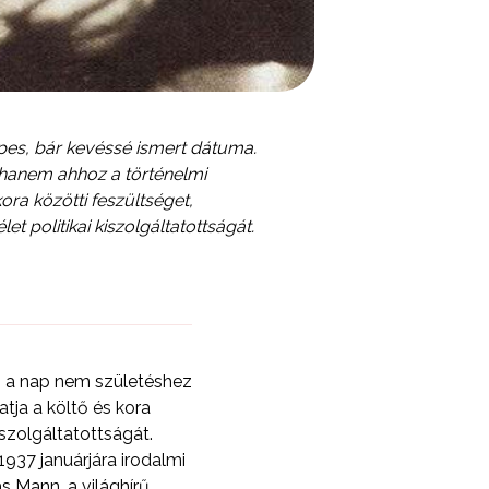
képes, bár kevéssé ismert dátuma.
 hanem ahhoz a történelmi
ora közötti feszültséget,
et politikai kiszolgáltatottságát.
Ez a nap nem születéshez
tja a költő és kora
iszolgáltatottságát.
937 januárjára irodalmi
 Mann, a világhírű